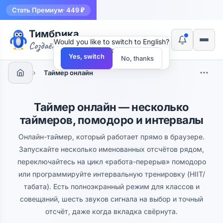
Стать Премиум
· 449 ₽
Тимбрика
Would you like to switch to English?
Создаём инструменты
×
Yes, switch
No, thanks
›
Таймер онлайн
Таймер онлайн — несколько
таймеров, помодоро и интервалы
Онлайн-таймер, который работает прямо в браузере.
Запускайте несколько именованных отсчётов рядом,
переключайтесь на цикл «работа-перерыв» помодоро
или программируйте интервальную тренировку (HIIT/
табата). Есть полноэкранный режим для классов и
совещаний, шесть звуков сигнала на выбор и точный
отсчёт, даже когда вкладка свёрнута.