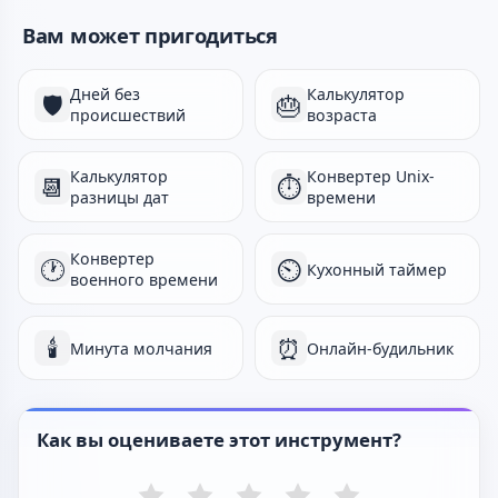
Вам может пригодиться
Дней без
Калькулятор
🛡️
🎂
происшествий
возраста
Калькулятор
Конвертер Unix-
📆
⏱️
разницы дат
времени
Конвертер
🕐
⏲️
Кухонный таймер
военного времени
🕯️
⏰
Минута молчания
Онлайн-будильник
Как вы оцениваете этот инструмент?