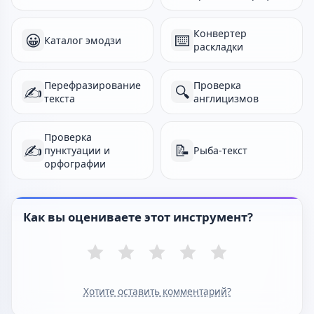
Конвертер
😀
⌨️
Каталог эмодзи
раскладки
Перефразирование
Проверка
✍️
🔍
текста
англицизмов
Проверка
✍️
📝
пунктуации и
Рыба-текст
орфографии
Как вы оцениваете этот инструмент?
Хотите оставить комментарий?