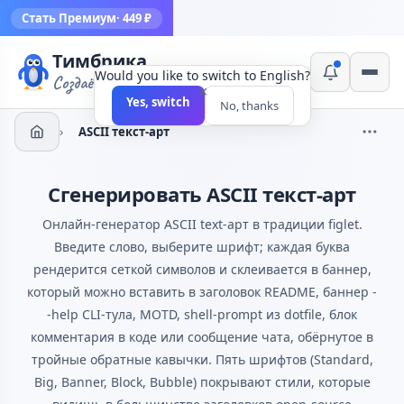
Стать Премиум
· 449 ₽
Тимбрика
Would you like to switch to English?
Создаём инструменты
×
Yes, switch
No, thanks
›
ASCII текст-арт
Сгенерировать ASCII текст-арт
Онлайн-генератор ASCII text-арт в традиции figlet.
Введите слово, выберите шрифт; каждая буква
рендерится сеткой символов и склеивается в баннер,
который можно вставить в заголовок README, баннер -
-help CLI-тула, MOTD, shell-prompt из dotfile, блок
комментария в коде или сообщение чата, обёрнутое в
тройные обратные кавычки. Пять шрифтов (Standard,
Big, Banner, Block, Bubble) покрывают стили, которые