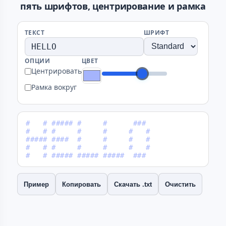
пять шрифтов, центрирование и рамка
ТЕКСТ
ШРИФТ
ОПЦИИ
ЦВЕТ
Центрировать
Рамка вокруг
#   # ##### #     #      ### 

#   # #     #     #     #   #

##### ####  #     #     #   #

#   # #     #     #     #   #

#   # ##### ##### #####  ### 
Пример
Копировать
Скачать .txt
Очистить