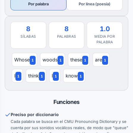
Por palabra
Por línea (poesía)
8
8
1.0
SÍLABAS
PALABRAS
MEDIA POR
PALABRA
Whose
woods
these
are
1
1
1
1
I
think
I
know
1
1
1
1
Funciones
Preciso por diccionario
Cada palabra se busca en el CMU Pronouncing Dictionary y se
cuenta por sus sonidos vocálicos reales, de modo que "queue"