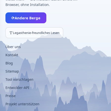
Browser, ohne Installation.
⟳
Andere Berge
Legasthenie-freundliches Lesen
Über uns
Kontakt
Blog
Sitemap
Tool vorschlagen
Entwickler-API
Preise
Projekt unterstützen