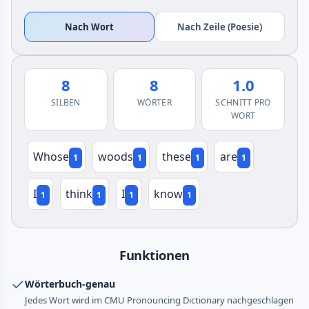
Nach Wort
Nach Zeile (Poesie)
8
8
1.0
SILBEN
WÖRTER
SCHNITT PRO
WORT
Whose
woods
these
are
1
1
1
1
I
think
I
know
1
1
1
1
Funktionen
Wörterbuch-genau
Jedes Wort wird im CMU Pronouncing Dictionary nachgeschlagen