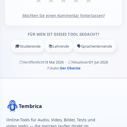
Möchten Sie einen Kommentar hinterlassen?
FÜR WEN IST DIESES TOOL GEDACHT?
🎓
📚
🗣️
Studierende
Lehrende
Sprachenlernende
Veröffentlicht
18 Mai 2026
Aktualisiert
01 Jun 2026
Autor:
Der Oberste
Tembrica
Online-Tools für Audio, Video, Bilder, Tests und
vieles mehr — die meisten laufen direkt im