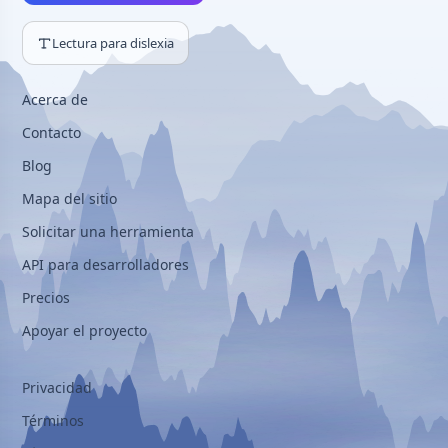
Lectura para dislexia
Acerca de
Contacto
Blog
Mapa del sitio
Solicitar una herramienta
API para desarrolladores
Precios
Apoyar el proyecto
Privacidad
Términos