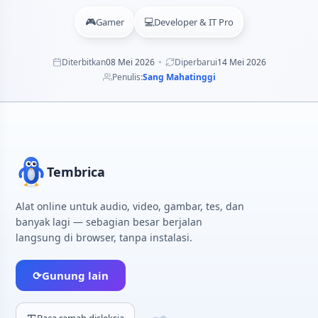
🎮
💻
Gamer
Developer & IT Pro
Diterbitkan
08 Mei 2026
Diperbarui
14 Mei 2026
Penulis:
Sang Mahatinggi
Tembrica
Alat online untuk audio, video, gambar, tes, dan
banyak lagi — sebagian besar berjalan
langsung di browser, tanpa instalasi.
⟳
Gunung lain