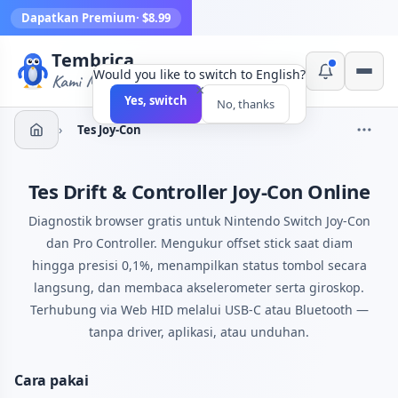
Dapatkan Premium
· $8.99
Tembrica
Would you like to switch to English?
Kami Membuat Alat
×
Yes, switch
No, thanks
›
Tes Joy-Con
Tes Drift & Controller Joy-Con Online
Diagnostik browser gratis untuk Nintendo Switch Joy-Con
dan Pro Controller. Mengukur offset stick saat diam
hingga presisi 0,1%, menampilkan status tombol secara
langsung, dan membaca akselerometer serta giroskop.
Terhubung via Web HID melalui USB-C atau Bluetooth —
tanpa driver, aplikasi, atau unduhan.
Cara pakai