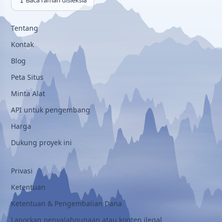
Baca ramah disleksia
Tentang
Kontak
Blog
Peta Situs
Minta Alat
API untuk pengembang
Harga
Dukung proyek ini
Privasi
Ketentuan
Ketentuan & Pengembalian Dana
Laporkan penyalahgunaan atau konten ilegal