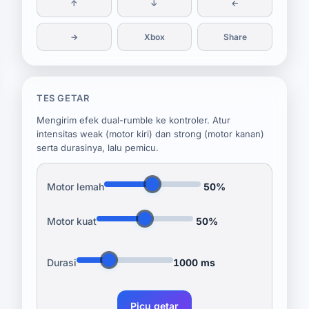
↑
↓
←
→
Xbox
Share
TES GETAR
Mengirim efek dual-rumble ke kontroler. Atur
intensitas weak (motor kiri) dan strong (motor kanan)
serta durasinya, lalu pemicu.
Motor lemah
50%
Motor kuat
50%
Durasi
1000 ms
Picu getar