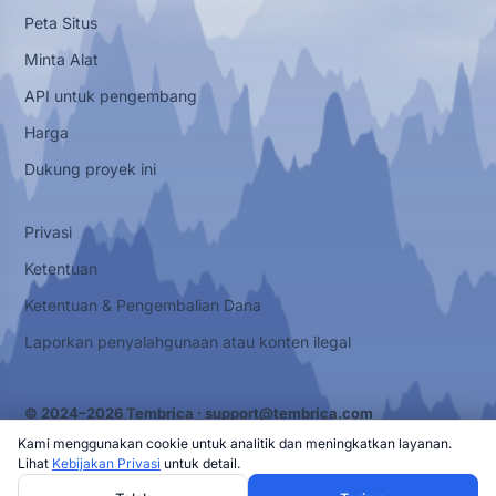
Peta Situs
Minta Alat
API untuk pengembang
Harga
Dukung proyek ini
Privasi
Ketentuan
Ketentuan & Pengembalian Dana
Laporkan penyalahgunaan atau konten ilegal
© 2024–2026 Tembrica ·
support@tembrica.com
Kami menggunakan cookie untuk analitik dan meningkatkan layanan.
Lihat
Kebijakan Privasi
untuk detail.