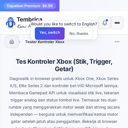
Dapatkan Premium
· $8.99
Tembrica
Would you like to switch to English?
Kami Membuat Alat
×
Yes, switch
No, thanks
›
Tester Kontroler Xbox
Tes Kontroler Xbox (Stik, Trigger,
Getar)
Diagnostik in-browser gratis untuk Xbox One, Xbox Series
X/S, Elite Series 2 dan kontroler ber-VID Microsoft lainnya.
Membaca Gamepad API untuk visualisasi stik live, tekanan
trigger analog dan status tombol live. Termasuk tes dual-
rumble yang menggerakkan motor weak dan strong secara
independen — berguna untuk memverifikasi kedua motor
getar setelah jatuh atau penggantian. Bekerja di browser