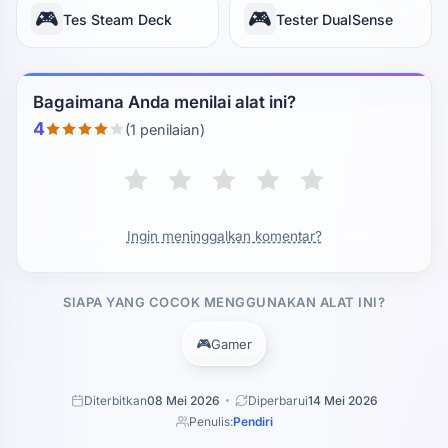
🎮
🎮
Tes Steam Deck
Tester DualSense
Bagaimana Anda menilai alat ini?
4
(1 penilaian)
Ingin meninggalkan komentar?
SIAPA YANG COCOK MENGGUNAKAN ALAT INI?
🎮
Gamer
Diterbitkan
08 Mei 2026
Diperbarui
14 Mei 2026
Penulis:
Pendiri