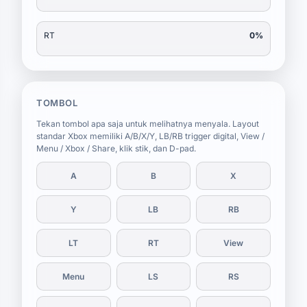
RT
0%
TOMBOL
Tekan tombol apa saja untuk melihatnya menyala. Layout
standar Xbox memiliki A/B/X/Y, LB/RB trigger digital, View /
Menu / Xbox / Share, klik stik, dan D-pad.
A
B
X
Y
LB
RB
LT
RT
View
Menu
LS
RS