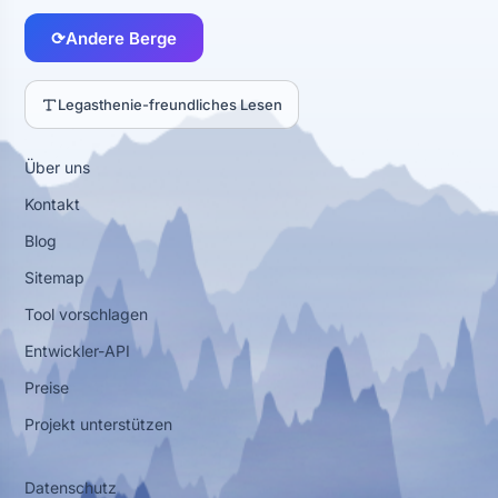
⟳
Andere Berge
Legasthenie-freundliches Lesen
Über uns
Kontakt
Blog
Sitemap
Tool vorschlagen
Entwickler-API
Preise
Projekt unterstützen
Datenschutz