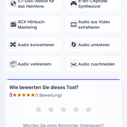
5.1-Disc-Abbild für
8-Bit-Chiptune-
💿
🎮
das Heimkino
Synthesizer
ACX-Hörbuch-
Audio aus Video
📻
🎞️
Mastering
extrahieren
🔀
🔄
Audio konvertieren
Audio umkehren
📦
✂️
Audio verkleinern
Audio zuschneiden
Wie bewerten Sie dieses Tool?
5
(1 Bewertung)
Möchten Sie einen Kommentar hinterlassen?