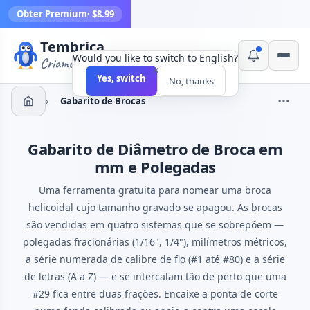
Obter Premium
· $8.99
Tembrica
Would you like to switch to English?
Criamos ferramentas
×
Yes, switch
No, thanks
›
Gabarito de Brocas
Gabarito de Diâmetro de Broca em
mm e Polegadas
Uma ferramenta gratuita para nomear uma broca
helicoidal cujo tamanho gravado se apagou. As brocas
são vendidas em quatro sistemas que se sobrepõem —
polegadas fracionárias (1/16", 1/4"), milímetros métricos,
a série numerada de calibre de fio (#1 até #80) e a série
de letras (A a Z) — e se intercalam tão de perto que uma
#29 fica entre duas frações. Encaixe a ponta de corte