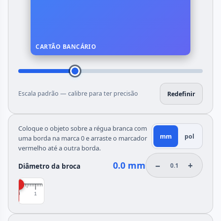
CARTÃO BANCÁRIO
Escala padrão — calibre para ter precisão
Redefinir
Coloque o objeto sobre a régua branca com
mm
pol
uma borda na marca 0 e arraste o marcador
vermelho até a outra borda.
0.0 mm
−
+
0.1
Diâmetro da broca
0
1