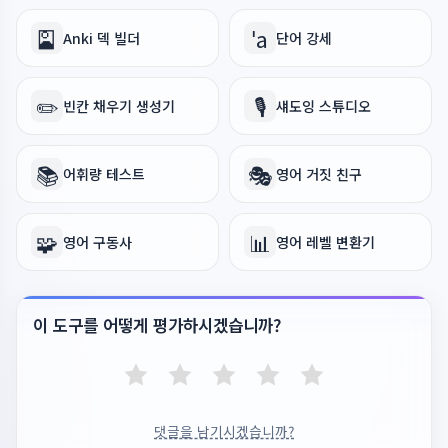
🎴
ˈa
Anki 덱 빌더
단어 강세
✏️
🎙️
빈칸 채우기 생성기
섀도잉 스튜디오
📚
🎭
어휘량 테스트
영어 거짓 친구
🧩
📊
영어 구동사
영어 레벨 변환기
이 도구를 어떻게 평가하시겠습니까?
댓글을 남기시겠습니까?