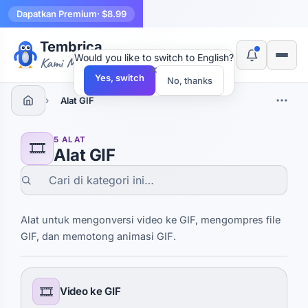
Dapatkan Premium
· $8.99
Tembrica
Would you like to switch to English?
Kami Membuat Alat
×
Yes, switch
No, thanks
›
Alat GIF
5 ALAT
🎞️
Alat GIF
Alat untuk mengonversi video ke GIF, mengompres file
GIF, dan memotong animasi GIF.
🎞️
Video ke GIF