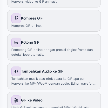
Konversi video ke GIF animasi.
🗜️
Kompres GIF
Kompres GIF online.
✂️
Potong GIF
Pemotong GIF online dengan presisi tingkat frame dan
deteksi loop otomatis.
🔊
Tambahkan Audio ke GIF
Tambahkan musik atau efek suara ke GIF apa pun.
Konversi ke MP4/WebM dengan audio. Editor waveform,
potong, fade in/out, mode sinkronisasi. Tanpa
watermark.
🎬
GIF ke Video
Ubah GIF animasi apa pun menjadi MP4, WebM, atau