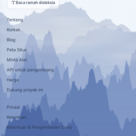
Baca ramah disleksia
Tentang
Kontak
Blog
Peta Situs
Minta Alat
API untuk pengembang
Harga
Dukung proyek ini
Privasi
Ketentuan
Ketentuan & Pengembalian Dana