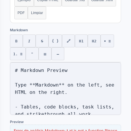
Ejemplo
Copiar HTML
Guardar .md
Guardar .html
PDF
Limpiar
Markdown
B
I
S
{ }
🔗
H1
H2
• ≡
1. ≡
❝
▤
—
Preview
Error de análisis Markdown: t.at is not a function Please