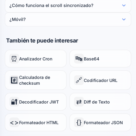
¿Cómo funciona el scroll sincronizado?
¿Móvil?
También te puede interesar
⏰
🔤
Analizador Cron
Base64
Calculadora de
#️⃣
🔗
Codificador URL
checksum
🔐
⇄
Decodificador JWT
Diff de Texto
<>
{}
Formateador HTML
Formateador JSON