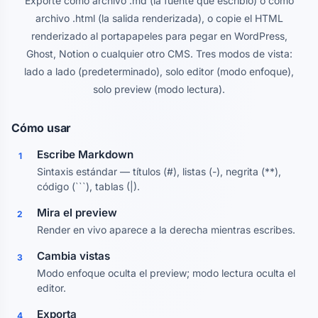
Exporte como archivo .md (la fuente que escribió) o como
archivo .html (la salida renderizada), o copie el HTML
renderizado al portapapeles para pegar en WordPress,
Ghost, Notion o cualquier otro CMS. Tres modos de vista:
lado a lado (predeterminado), solo editor (modo enfoque),
solo preview (modo lectura).
Cómo usar
Escribe Markdown
1
Sintaxis estándar — títulos (#), listas (-), negrita (**),
código (```), tablas (|).
Mira el preview
2
Render en vivo aparece a la derecha mientras escribes.
Cambia vistas
3
Modo enfoque oculta el preview; modo lectura oculta el
editor.
Exporta
4