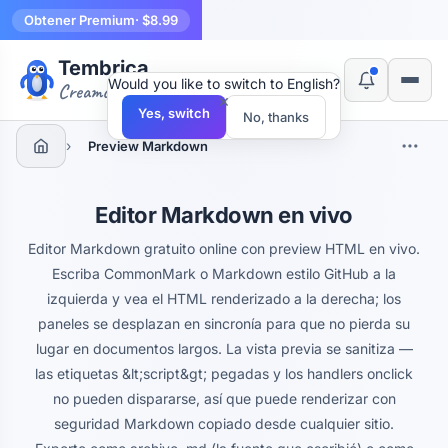
Obtener Premium
· $8.99
Tembrica
Would you like to switch to English?
Creamos herramientas
×
Yes, switch
No, thanks
›
Preview Markdown
Editor Markdown en vivo
Editor Markdown gratuito online con preview HTML en vivo.
Escriba CommonMark o Markdown estilo GitHub a la
izquierda y vea el HTML renderizado a la derecha; los
paneles se desplazan en sincronía para que no pierda su
lugar en documentos largos. La vista previa se sanitiza —
las etiquetas &lt;script&gt; pegadas y los handlers onclick
no pueden dispararse, así que puede renderizar con
seguridad Markdown copiado desde cualquier sitio.