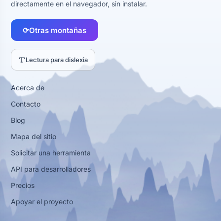
directamente en el navegador, sin instalar.
⟳
Otras montañas
Lectura para dislexia
Acerca de
Contacto
Blog
Mapa del sitio
Solicitar una herramienta
API para desarrolladores
Precios
Apoyar el proyecto