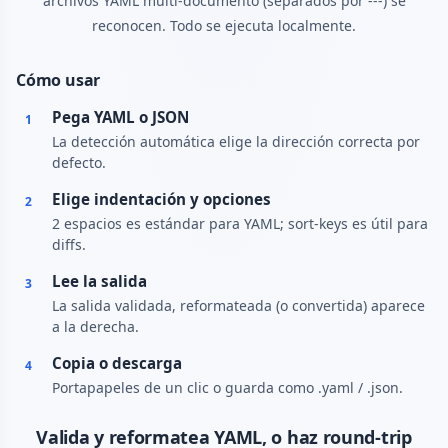
archivos YAML multi-documento (separados por ---) se
reconocen. Todo se ejecuta localmente.
Cómo usar
Pega YAML o JSON
1
La detección automática elige la dirección correcta por
defecto.
Elige indentación y opciones
2
2 espacios es estándar para YAML; sort-keys es útil para
diffs.
Lee la salida
3
La salida validada, reformateada (o convertida) aparece
a la derecha.
Copia o descarga
4
Portapapeles de un clic o guarda como .yaml / .json.
Valida y reformatea YAML, o haz round-trip