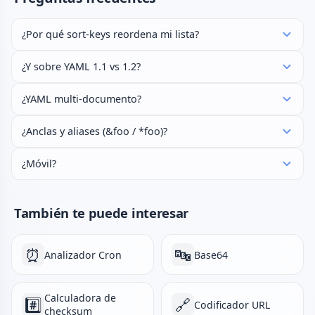
¿Por qué sort-keys reordena mi lista?
¿Y sobre YAML 1.1 vs 1.2?
¿YAML multi-documento?
¿Anclas y aliases (&foo / *foo)?
¿Móvil?
También te puede interesar
⏰
🔤
Analizador Cron
Base64
Calculadora de
#️⃣
🔗
Codificador URL
checksum