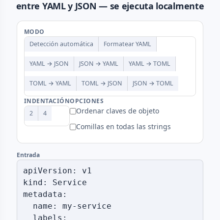
entre YAML y JSON — se ejecuta localmente
MODO
Detección automática
Formatear YAML
YAML → JSON
JSON → YAML
YAML → TOML
TOML → YAML
TOML → JSON
JSON → TOML
INDENTACIÓN
OPCIONES
Ordenar claves de objeto
2
4
Comillas en todas las strings
Entrada