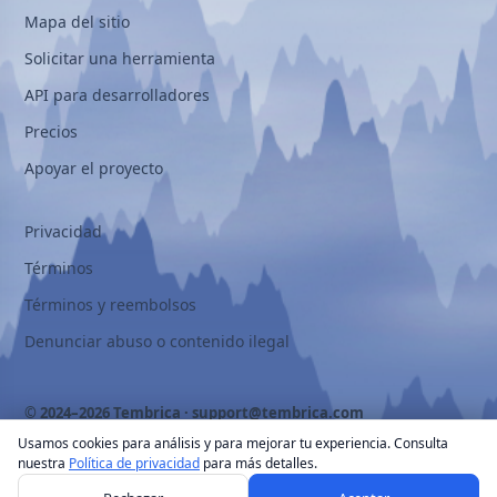
Mapa del sitio
Solicitar una herramienta
API para desarrolladores
Precios
Apoyar el proyecto
Privacidad
Términos
Términos y reembolsos
Denunciar abuso o contenido ilegal
© 2024–2026 Tembrica ·
support@tembrica.com
Usamos cookies para análisis y para mejorar tu experiencia. Consulta
nuestra
Política de privacidad
para más detalles.