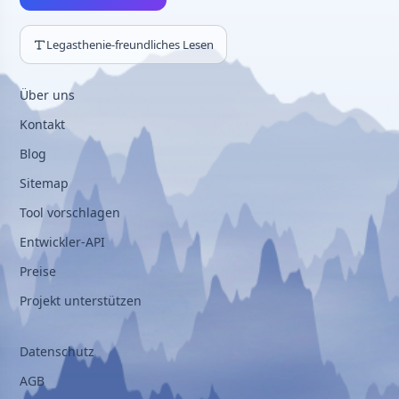
Legasthenie-freundliches Lesen
Über uns
Kontakt
Blog
Sitemap
Tool vorschlagen
Entwickler-API
Preise
Projekt unterstützen
Datenschutz
AGB