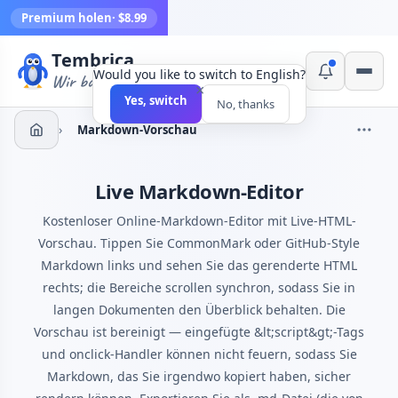
Premium holen
· $8.99
Tembrica
Would you like to switch to English?
Wir bauen Werkzeuge
×
Yes, switch
No, thanks
›
Markdown-Vorschau
Live Markdown-Editor
Kostenloser Online-Markdown-Editor mit Live-HTML-
Vorschau. Tippen Sie CommonMark oder GitHub-Style
Markdown links und sehen Sie das gerenderte HTML
rechts; die Bereiche scrollen synchron, sodass Sie in
langen Dokumenten den Überblick behalten. Die
Vorschau ist bereinigt — eingefügte &lt;script&gt;-Tags
und onclick-Handler können nicht feuern, sodass Sie
Markdown, das Sie irgendwo kopiert haben, sicher