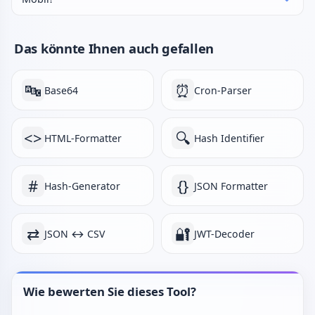
Das könnte Ihnen auch gefallen
🔤
⏰
Base64
Cron-Parser
<>
🔍
HTML-Formatter
Hash Identifier
#
{}
Hash-Generator
JSON Formatter
⇄
🔐
JSON ↔ CSV
JWT-Decoder
Wie bewerten Sie dieses Tool?