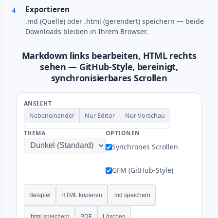
Exportieren
4
.md (Quelle) oder .html (gerendert) speichern — beide
Downloads bleiben in Ihrem Browser.
Markdown links bearbeiten, HTML rechts
sehen — GitHub-Style, bereinigt,
synchronisierbares Scrollen
ANSICHT
Nebeneinander
Nur Editor
Nur Vorschau
THEMA
OPTIONEN
Synchrones Scrollen
GFM (GitHub-Style)
Beispiel
HTML kopieren
.md speichern
.html speichern
PDF
Löschen