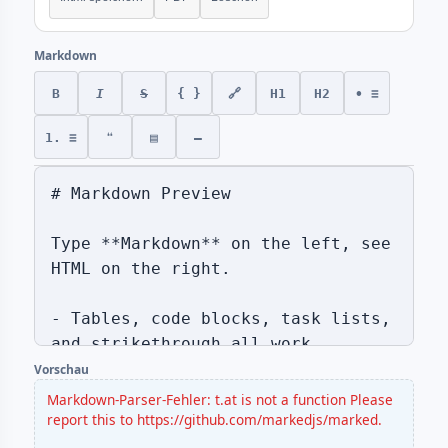
Markdown
B
I
S
{ }
🔗
H1
H2
• ≡
1. ≡
❝
▤
—
Vorschau
Markdown-Parser-Fehler: t.at is not a function Please
report this to https://github.com/markedjs/marked.