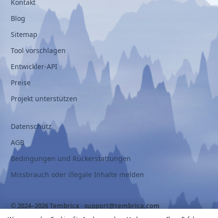
Kontakt
Blog
Sitemap
Tool vorschlagen
Entwickler-API
Preise
Projekt unterstützen
Datenschutz
AGB
Bedingungen und Rückerstattungen
Missbrauch oder illegale Inhalte melden
© 2024–2026 Tembrica ·
support@tembrica.com