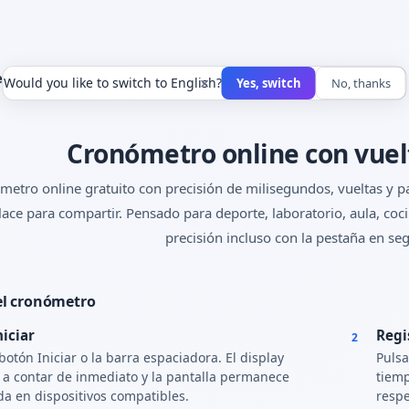
tro online
×
Would you like to switch to English?
Yes, switch
No, thanks
Cronómetro online con vuelt
etro online gratuito con precisión de milisegundos, vueltas y par
lace para compartir. Pensado para deporte, laboratorio, aula, co
precisión incluso con la pestaña en se
el cronómetro
niciar
Regi
2
 botón Iniciar o la barra espaciadora. El display
Pulsa
a contar de inmediato y la pantalla permanece
tiemp
a en dispositivos compatibles.
respe