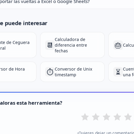
ortar las vueltas a Excel o Google Sheets?
e puede interesar
Calculadora de
nte de Ceguera
📆
🎂
diferencia entre
Calcu
ral
fechas
rsor de Hora
Conversor de Unix
Cuent
⏱️
⏳
timestamp
una 
aloras esta herramienta?
¿Quieres dejar un comentari