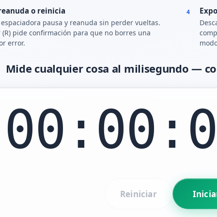
reanuda o reinicia
Expo
4
 espaciadora pausa y reanuda sin perder vueltas.
Desca
r (R) pide confirmación para que no borres una
compa
or error.
modo 
Mide cualquier cosa al milisegundo — co
00:00:
Reiniciar
Inicia