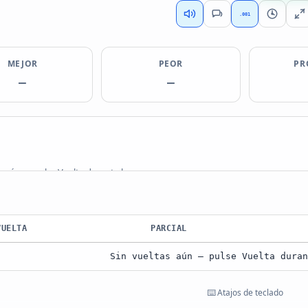
.001
MEJOR
PEOR
PR
—
—
s aún — pulse Vuelta durante la carrera
VUELTA
PARCIAL
Sin vueltas aún — pulse Vuelta duran
⌨️ Atajos de teclado