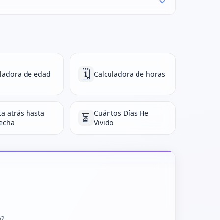
🗓️
ladora de edad
Calculadora de horas
a atrás hasta
Cuántos Días He
⏳
fecha
Vivido
o?