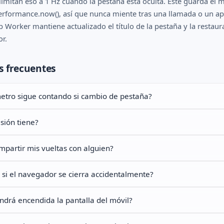
imitan eso a 1 Hz cuando la pestaña está oculta. Este guarda el m
rformance.now(), así que nunca miente tras una llamada o un ap
b Worker mantiene actualizado el título de la pestaña y la restaur
or.
s frecuentes
etro sigue contando si cambio de pestaña?
sión tiene?
partir mis vueltas con alguien?
si el navegador se cierra accidentalmente?
drá encendida la pantalla del móvil?