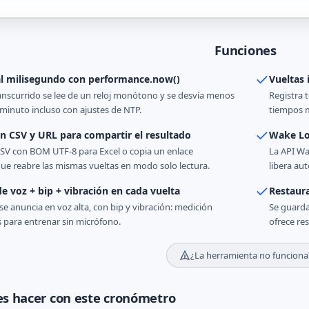
Funciones
al milisegundo con performance.now()
Vueltas 
anscurrido se lee de un reloj monótono y se desvía menos
Registra t
minuto incluso con ajustes de NTP.
tiempos m
n CSV y URL para compartir el resultado
Wake Lo
SV con BOM UTF-8 para Excel o copia un enlace
La API Wa
e reabre las mismas vueltas en modo solo lectura.
libera au
e voz + bip + vibración en cada vuelta
Restaura
se anuncia en voz alta, con bip y vibración: medición
Se guarda
 para entrenar sin micrófono.
ofrece re
¿La herramienta no funciona
s hacer con este cronómetro