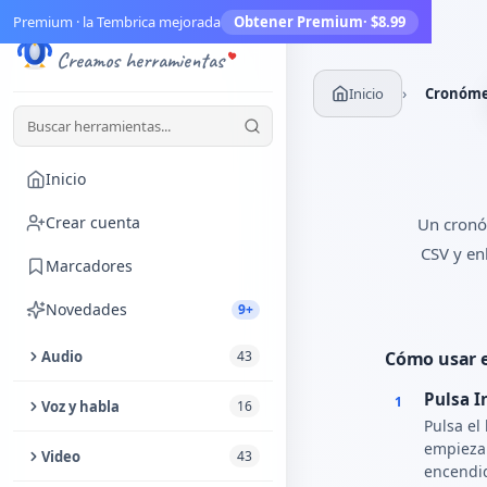
Premium · la Tembrica mejorada
Obtener Premium
· $8.99
Tembrica
Creamos herramientas
›
Inicio
Cronóme
Inicio
Crear cuenta
Un cronóm
CSV y en
Marcadores
Novedades
9+
Audio
43
Cómo usar 
Pulsa I
Recortar audio
1
Voz y habla
16
Pulsa el
Mejorador de audio
empieza 
Texto a Voz
Video
43
encendid
Extraer audio de video