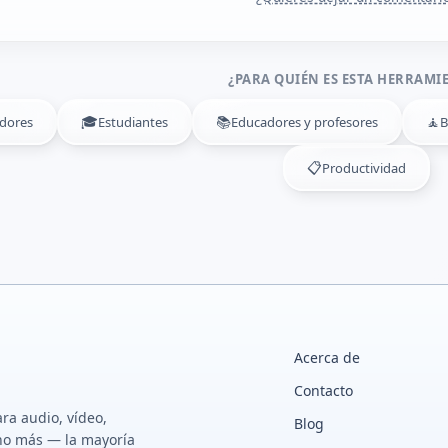
¿PARA QUIÉN ES ESTA HERRAMI
🎓
📚
🧘
dores
Estudiantes
Educadores y profesores
B
📋
Productividad
Acerca de
Contacto
ra audio, vídeo,
Blog
ho más — la mayoría