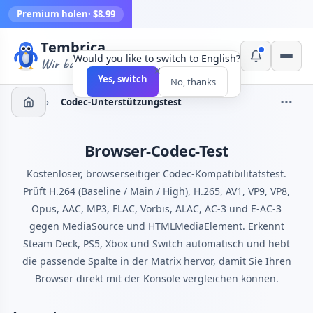
Premium holen
· $8.99
Tembrica
Would you like to switch to English?
Wir bauen Werkzeuge
×
Yes, switch
No, thanks
›
Codec-Unterstützungstest
Browser-Codec-Test
Kostenloser, browserseitiger Codec-Kompatibilitätstest.
Prüft H.264 (Baseline / Main / High), H.265, AV1, VP9, VP8,
Opus, AAC, MP3, FLAC, Vorbis, ALAC, AC-3 und E-AC-3
gegen MediaSource und HTMLMediaElement. Erkennt
Steam Deck, PS5, Xbox und Switch automatisch und hebt
die passende Spalte in der Matrix hervor, damit Sie Ihren
Browser direkt mit der Konsole vergleichen können.