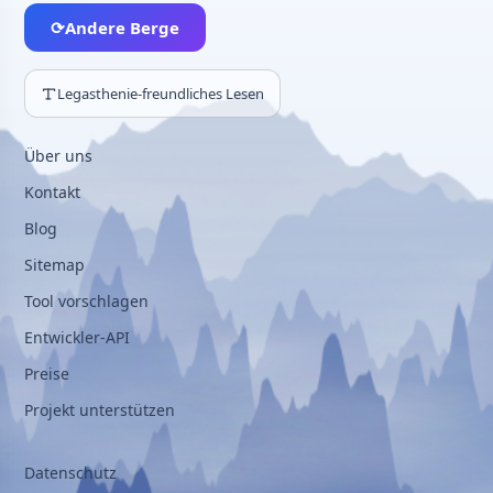
⟳
Andere Berge
Legasthenie-freundliches Lesen
Über uns
Kontakt
Blog
Sitemap
Tool vorschlagen
Entwickler-API
Preise
Projekt unterstützen
Datenschutz