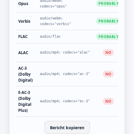
audio/webm;
Opus
PROBABLY
J
codecs="opus"
audio/webm;
Vorbis
PROBABLY
J
codecs="vorbis"
FLAC
PROBABLY
N
audio/flac
ALAC
NO
N
audio/mp4; codecs="alac"
AC-3
(Dolby
NO
N
audio/mp4; codecs="ac-3"
Digital)
E-AC-3
(Dolby
NO
N
audio/mp4; codecs="ec-3"
Digital
Plus)
Bericht kopieren