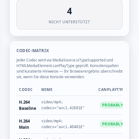
4
NICHT UNTERSTÜTZT
CODEC-MATRIX
Jeder Codec wird via MediaSource.isTypeSupported und
HTMLMediaElement.canPlayType geprüft. Konsolenspalten
sind kuratierte Hinweise — Ihr Browserergebnis überschreibt
sie, wenn Sie diese Konsole verwenden.
CODEC
MIME
CANPLAYTYPE
MS
Codec-Matrix
H.264
video/mp4;
PROBABLY
J
Baseline
codecs="avc1.42E01E"
H.264
video/mp4;
PROBABLY
J
Main
codecs="avc1.4D401E"