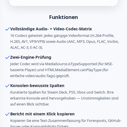
Funktionen
Vollständige Audio- + Video-Codec-Matrix
16 Codecs getestet: jedes gängige Videoformat (H.264-Profile,
H.265, AV1, VP9/VP8) sowie Audio (AAC, MP3, Opus, FLAC, Vorbis,
ALAC, AC-3, E-AC-3).
Zwei-Engine-Prüfung
Jeder Codec wird via MediaSource.isTypeSupported (für MSE-
basierte Player) und HTMLMediaElement.canPlayType (für
einfache video/audio-Tags) geprüft.
Konsolen-bewusste Spalten
Kuratierte Spalten für Steam Deck, PS5, Xbox und Switch. Ihre
erkannte Konsole wird hervorgehoben — Unstimmigkeiten sind
auf einen Blick sichtbar.
Bericht mit einem Klick kopieren
Kopieren Sie eine Text-Zusammenfassung für Forenposts, GitHub-
Issues oder Kompatibilitäts-Tickets.