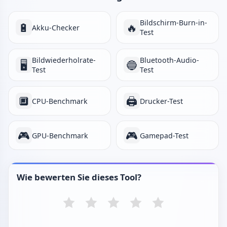
Bildschirm-Burn-in-
🔋
🔥
Akku-Checker
Test
Bildwiederholrate-
Bluetooth-Audio-
🖥️
🔵
Test
Test
🔲
🖨️
CPU-Benchmark
Drucker-Test
🎮
🎮
GPU-Benchmark
Gamepad-Test
Wie bewerten Sie dieses Tool?