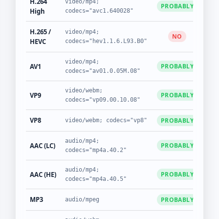
H.264
video/mp4;
PROBABLY
J
High
codecs="avc1.640028"
H.265 /
video/mp4;
NO
N
HEVC
codecs="hev1.1.6.L93.B0"
video/mp4;
AV1
PROBABLY
J
codecs="av01.0.05M.08"
video/webm;
VP9
PROBABLY
J
codecs="vp09.00.10.08"
VP8
PROBABLY
J
video/webm; codecs="vp8"
audio/mp4;
AAC (LC)
PROBABLY
J
codecs="mp4a.40.2"
audio/mp4;
AAC (HE)
PROBABLY
J
codecs="mp4a.40.5"
MP3
PROBABLY
J
audio/mpeg