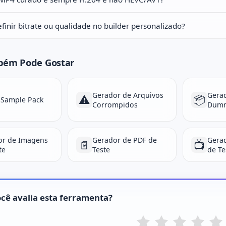
finir bitrate ou qualidade no builder personalizado?
bém Pode Gostar
Gerador de Arquivos
Gera
⚠️
📦
 Sample Pack
Corrompidos
Dum
or de Imagens
Gerador de PDF de
Gera
📄
📺
te
Teste
de Te
cê avalia esta ferramenta?