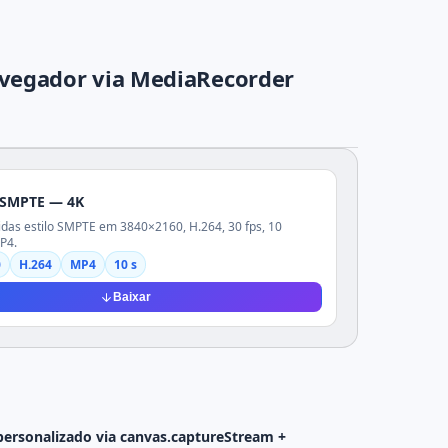
avegador via MediaRecorder
 SMPTE — 4K
idas estilo SMPTE em 3840×2160, H.264, 30 fps, 10
P4.
0
H.264
MP4
10 s
Baixar
personalizado via canvas.captureStream +