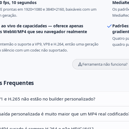
30 fps, 10 segundos
MediaRe
E prontas em 1920×1080 e 3840×2160, baixáveis com um
Os padrõ
m geração.
MediaReco
ao vivo de capacidades — oferece apenas
Padrões:
es WebM/MP4 que seu navegador realmente
gradient
Quatro p
antemão o suporte a VP9, VP8 e H.264, então uma geração
quadro pa
m silêncio com um codec não suportado.
Ferramenta não funciona?
s Frequentes
1 e H.265 não estão no builder personalizado?
saída personalizada é muito maior que um MP4 real codificado
 MP4 curado é sempre H.264 e não HEVC/AV1?