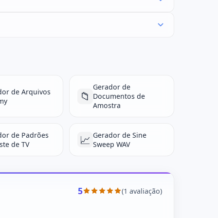
Gerador de
dor de Arquivos
📁
Documentos de
my
Amostra
dor de Padrões
Gerador de Sine
📈
ste de TV
Sweep WAV
5
(1 avaliação)