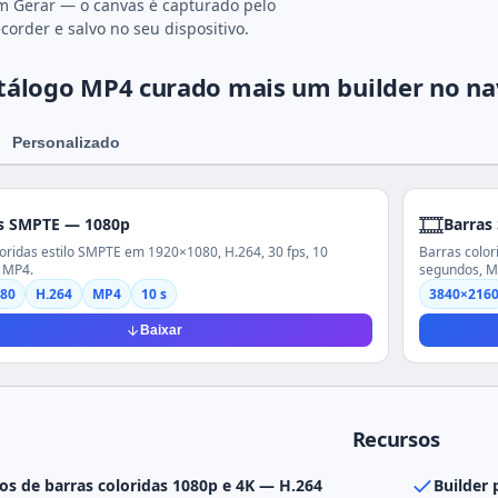
m Gerar — o canvas é capturado pelo
order e salvo no seu dispositivo.
tálogo MP4 curado mais um builder no n
Personalizado
🎞️
s SMPTE — 1080p
Barras
oridas estilo SMPTE em 1920×1080, H.264, 30 fps, 10
Barras color
 MP4.
segundos, M
80
H.264
MP4
10 s
3840×216
Baixar
Recursos
s de barras coloridas 1080p e 4K — H.264
Builder 