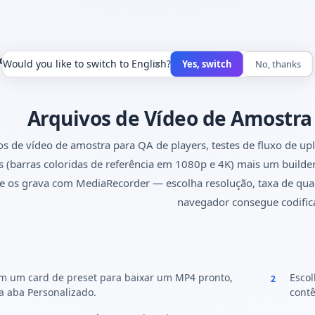
de Vídeo de Amostra
×
Would you like to switch to English?
Yes, switch
No, thanks
Arquivos de Vídeo de Amostr
s de vídeo de amostra para QA de players, testes de fluxo de u
s (barras coloridas de referência em 1080p e 4K) mais um build
e os grava com MediaRecorder — escolha resolução, taxa de qua
navegador consegue codifica
m um card de preset para baixar um MP4 pronto,
Escol
2
a aba Personalizado.
contê