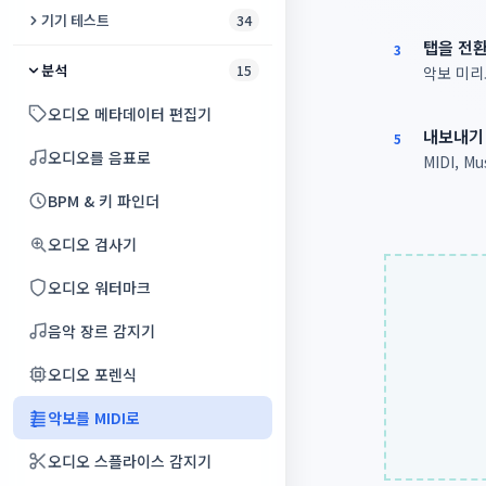
동영상에서 오디오 추출
보이스 체인저
비디오 향상 도구
기기 테스트
34
오디오 노이즈 제거
탭을 전
음성 입력
3
동영상 자르기
스피커 및 헤드폰 테스트
분석
15
악보 미리보
오디오 역재생
보컬 제거기
동영상 음성 제거
스피커 클리너
오디오 메타데이터 편집기
오디오 합치기
내보내기
온라인 녹음기
5
비디오에 음악 추가
진동 테스트
오디오를 음표로
MIDI, 
오디오 속도 변환기
음역대 측정기
동영상 자르기 및 크기 조정
마이크 점검
BPM & 키 파인더
오디오 볼륨 조절기
오디오를 텍스트로
동영상 압축기
화면 번인 테스트
오디오 검사기
벨소리 만들기
음성 번역기
동영상 복구
카메라 테스트
오디오 워터마크
피치 변경
메가폰 효과
오디오로 비디오 만들기
주사율 테스트
음악 장르 감지기
리버브 & 에코
보컬 녹음
슬라이드쇼 만들기
서브우퍼 테스트
오디오 포렌식
오디오 압축기
리더빙
영상 뒤집기 & 미러링
폰 디스플레이 테스트
악보를 MIDI로
오디오 변환
목소리 성별 변환기
비디오 프레임
데드 픽셀 테스트
오디오 스플라이스 감지기
무음 제거
보컬 하모니 생성기