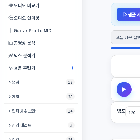
화면 녹화
클릭 속도 테스트
오디오 비교기
스테레오→모노 변환
노래방 메이커
비디오 월
샘플 
GPU 벤치마크
오디오 현미경
모노→스테레오 변환
대화 분석과 대화 회의록
비디오 VR 변환
키보드 테스트
Guitar Pro to MIDI
오디오 루퍼
오디오 번역기
오늘 남은 실행 
자막 병합
배터리 확인
동영상 분석
MIDI → MP3/WAV
AI 비디오 업스케일러
휴대폰 벤치마크
믹스 분석기
오디오 복구
디지털 사이니지
마이크 노이즈 테스트
청음 훈련기
8비트 칩튠 신시사이저
자막 번역기
게임패드 테스트
생성
17
이퀄라이저
오디오 비주얼라이저
USB 드라이브 테스터
모스 부호 생성기
게임
28
채널 변환기
자동 자막
CPU 벤치마크
백색소음 생성기
체커
무음 추가
템포
인터넷 & 보안
14
비디오 색상화
타자 속도 테스트
오디오 씬
소코반
목표 BPM 타임스트레치
IP 조회
심리 테스트
5
Reels Maker
자이로스코프 테스트
큰 소리 생성기
고양이 게임
ACX 오디오북 마스터링
시스템 진단
IQ 테스트
톡킹 아바타
건강
26