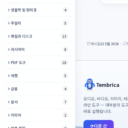
QR 파일 전송
콘크리트 계산기
로봇 청소기 오류 코드
떨어지는 모래
청소 일정표
퍼센트 계산기
영어 철자 시험
Xbox 브라우저 테스트
생물학 및 현미경
4
기도 매듭줄 카운터
육각 렌치 게이지
URDF 뷰어
타로 카드 점
주방 변환기
계산기
어휘량 테스트
Steam Deck 테스트
스펙트로그램 랩
위령일
주얼리
5
목재 계산기
시리얼 모니터
뽁뽁이
바늘·코바늘 게이지
의류 사이즈 변환기
Anki 덱 빌더
DNA 분석
온라인으로 촛불 켜기
시계 배터리 찾기
파일과 디스크
13
O링 사이저
순운동학 시각화 도구
거짓말 탐지기 게임
오븐 온도 변환기
피사계 심도 계산기
최소대립쌍
게시일
22 5월 2026
세포 카운터
시계 사이즈 계산기
USB 보안 삭제
타일 계산기
러시아어
8
소원별
베이킹 팬 변환기
ND 필터 계산기
겔 분석기
반지 사이즈 계산기
BIN/CUE → ISO
울타리 계산기
러시아어 → 라틴 문자 음역
룰렛 돌리기
PDF 도구
18
스파게티 1인분 계량
인쇄 크기 계산기
시계 줄 게이지
USB 인식 안 됨
페인트 계산기
러시아어 강세 표시
PDF 서명
여행
5
GPA 계산기
주얼리 속 보석 무게
ISO 추출기
못 게이지
여성형 직업명 사전
Tembrica
PDF 페이지 재정렬
도시 간 거리
타이어 사이즈 계산기
금융
4
디스크 이미지 분석기
드릴 비트 게이지
러시아어 어휘 테스트
PDF 검증
여행 회화집
오디오, 비디오, 이미지, 
가계부
문서
7
ISO 빌더
라인 도구 — 대부분의 도
격에 따른 명사 변화
PDF 압축
항공편 추적기
바로 실행됩니다.
환율 계산기
창작 날짜 인증서
커리어
2
파일 변환기
러시아어 필기체
PDF 복구
여권별 무비자 국가
연체 이자·위약금 계산기
OCR 텍스트 추출기
⟳
다른 산
AI가 내 직업을 대체할까?
고장난 저장매체 구조