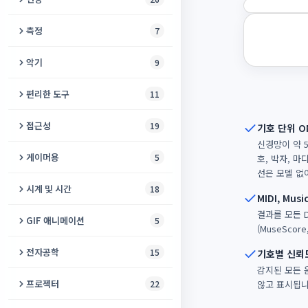
HDR 디스플레이 테스트
개 퇴치기
메모리 게임
녹음 스튜디오
VPN 검사기
인지 테스트
동영상 욕설 제거
치매 선별 검사
터치스크린 테스트
측정
7
바이노럴 비트 생성기
뱀 게임
오디오북 일관성 검사기
IPv6 테스트
뉴로 테스트
비디오 합치기
호흡 운동
프린터 테스트
소음 측정기
악기
9
무음 생성기
노노그램
팟캐스트 삽입
브라우저 핑거프린트
이키가이 테스트
동영상 속도 편집기
난독증 검사
Bluetooth 오디오 테스트
거품 수평계
비트 메이커
강아지 호루라기
편리한 도구
11
2048
멀티트랙 레코더
MAC 주소 조회
일중독 테스트
동영상 볼륨 및 라우드니스
자폐 스펙트럼 검사
마우스 폴링레이트 테스트
빛 감지기
기타 튜너
새 퇴치기
모스 부호 디코더
슬라이딩 퍼즐
접근성
19
오디오 챕터 분할기
기호 단위 O
WebRTC 누출 테스트
뮤직비디오 메이커
색맹 시뮬레이터
모니터 색상 테스트
각도기 온라인
신경망이 약 5
온라인 피아노
아이소크로닉 톤
온라인 거울
미로 게임
문서 리더
AI 음악 클리너
쿠키 검사기
게이머용
5
호, 박자, 마
동영상 역재생
우울증 선별검사
마우스 테스트
각도기
어쿠스틱 기타
선은 모델 없이
톤 생성기
화면 켜짐 유지
배구 게임
이미지를 소리로
배경 음악
개인정보 감사
반응 속도 테스트
시계 및 시간
18
분할 화면 영상
색맹 카메라
VR 준비 테스트
온라인 자
MIDI, Mu
칼림바
초인종 소리 생성기
Bluetooth 연결 유지
라이츠 아웃
색상 판독기
음성 향상기
WHOIS 조회
에임 트레이너
결과를 모든 DA
온라인 알람시계
비디오 블러
색맹 안전 팔레트
GIF 애니메이션
5
VR 호환성 테스트
GPS 속도계
끝없는 피아노
(MuseScore
알람 소리 생성기
반려동물 이름 생성기
Bouncy Paws
수어 사전
오디오 욕설 제거
리다이렉트 검사
게이밍 핑 테스트
날짜 카운트다운
웹캠 녹화
불안 추적기
GIF 압축기
VR 헤드셋 테스트
전자공학
15
기호별 신뢰
온라인 오르간
쥐 퇴치기
입장권 생성기
파이프 퍼즐
색상 접근성 검사기
음성 복원
DNS 조회
입력 지연 테스트
감지된 모든 
온라인 시계
영상 텍스트 지우기
온라인 청력 검사
비디오 → GIF
코덱 지원 테스트
회로 시뮬레이터
가상 드럼
프로젝터
22
않고 표시됩니
바퀴벌레 퇴치기
전동 자전거 레지스트리
에어하키 게임
의사소통 보드
음성 컴프레서
내 브라우저 확인
게이밍 PC 스캐너
온라인 체스 시계
만능 동영상 플레이어
색상 이름 식별기
GIF 자르기
휴대폰 키보드 테스트
저항 색상 코드 계산기