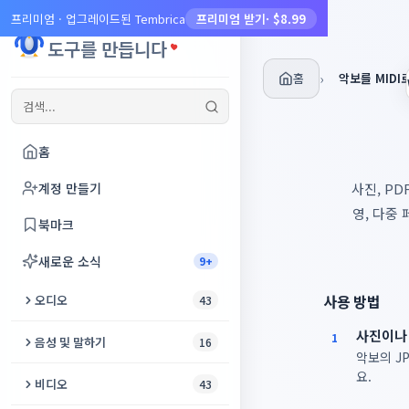
프리미엄 · 업그레이드된 Tembrica
프리미엄 받기
· $8.99
Tembrica
도구를 만듭니다
홈
›
악보를 MIDI
홈
계정 만들기
사진, P
영, 다중
북마크
새로운 소식
9+
사용 방법
오디오
43
사진이나 
오디오 자르기
1
음성 및 말하기
16
악보의 JP
오디오 향상
요.
텍스트 음성 변환
비디오
43