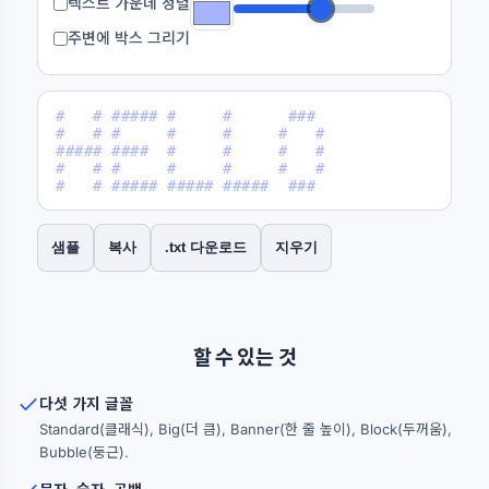
텍스트 가운데 정렬
주변에 박스 그리기
#   # ##### #     #      ### 

#   # #     #     #     #   #

##### ####  #     #     #   #

#   # #     #     #     #   #

#   # ##### ##### #####  ### 
샘플
복사
.txt 다운로드
지우기
할 수 있는 것
다섯 가지 글꼴
Standard(클래식), Big(더 큼), Banner(한 줄 높이), Block(두꺼움),
Bubble(둥근).