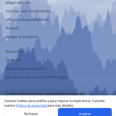
Mapa del sitio
Solicitar una herramienta
API para desarrolladores
Precios
Apoyar el proyecto
Privacidad
Términos
Términos y reembolsos
Denunciar abuso o contenido ilegal
© 2024–2026 Tembrica ·
support@tembrica.com
Usamos cookies para análisis y para mejorar tu experiencia. Consulta
nuestra
Política de privacidad
para más detalles.
Rechazar
Aceptar