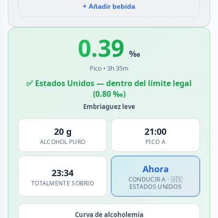
+ Añadir bebida
0.39
‰
Pico • 3h 35m
✅ Estados Unidos — dentro del límite legal
(0.80 ‰)
Embriaguez leve
20 g
21:00
ALCOHOL PURO
PICO A
Ahora
23:34
CONDUCIR A · 🇺🇸
TOTALMENTE SOBRIO
ESTADOS UNIDOS
Curva de alcoholemia