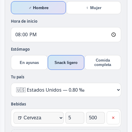
♂ Hombre
♀ Mujer
Hora de inicio
Estómago
Comida
En ayunas
Snack ligero
completa
Tu país
Bebidas
×