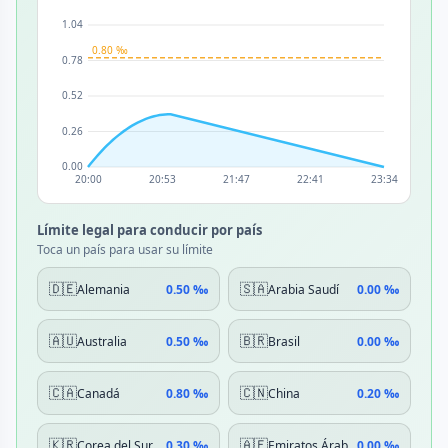
Límite legal para conducir por país
Toca un país para usar su límite
🇩🇪
🇸🇦
Alemania
0.50 ‰
Arabia Saudí
0.00 ‰
🇦🇺
🇧🇷
Australia
0.50 ‰
Brasil
0.00 ‰
🇨🇦
🇨🇳
Canadá
0.80 ‰
China
0.20 ‰
🇰🇷
🇦🇪
Corea del Sur
0.30 ‰
Emiratos Árabes Unidos
0.00 ‰