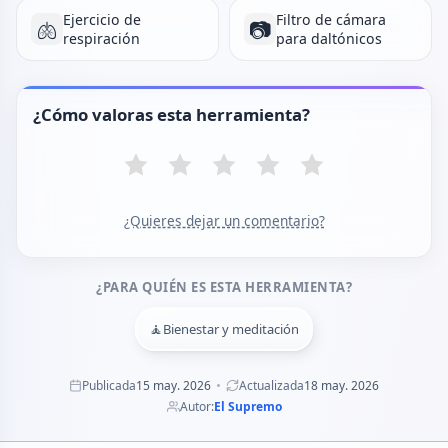
Ejercicio de
Filtro de cámara
🫁
📷
respiración
para daltónicos
¿Cómo valoras esta herramienta?
¿Quieres dejar un comentario?
¿PARA QUIÉN ES ESTA HERRAMIENTA?
🧘
Bienestar y meditación
Publicada
15 may. 2026
Actualizada
18 may. 2026
Autor:
El Supremo