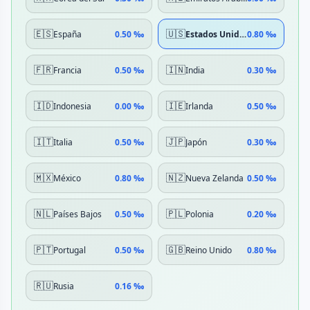
🇪🇸
🇺🇸
España
0.50 ‰
Estados Unidos
0.80 ‰
🇫🇷
🇮🇳
Francia
0.50 ‰
India
0.30 ‰
🇮🇩
🇮🇪
Indonesia
0.00 ‰
Irlanda
0.50 ‰
🇮🇹
🇯🇵
Italia
0.50 ‰
Japón
0.30 ‰
🇲🇽
🇳🇿
México
0.80 ‰
Nueva Zelanda
0.50 ‰
🇳🇱
🇵🇱
Países Bajos
0.50 ‰
Polonia
0.20 ‰
🇵🇹
🇬🇧
Portugal
0.50 ‰
Reino Unido
0.80 ‰
🇷🇺
Rusia
0.16 ‰