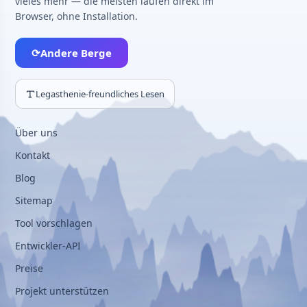
vieles mehr — die meisten laufen direkt im
Browser, ohne Installation.
⟳
Andere Berge
Legasthenie-freundliches Lesen
Über uns
Kontakt
Blog
Sitemap
Tool vorschlagen
Entwickler-API
Preise
Projekt unterstützen