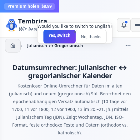
Premium holen
· $8.99
Tembrica
Would you like to switch to English?
Wir bauen Werkzeuge
×
Yes, switch
No, thanks
›
Julianisch ↔ Gregorianisch
Datumsumrechner: julianischer ↔
gregorianischer Kalender
Kostenloser Online-Umrechner für Daten im alten
(julianisch) und neuen (gregorianisch) Stil. Berechnet den
epochenabhängigen Versatz automatisch (10 Tage vor
1700, 11 vor 1800, 12 vor 1900, 13 im 20.–21. Jh.) mittels
Julianischem Tag (JDN). Zeigt Wochentag, JDN, ISO-
Format, feste orthodoxe Feste und Ostern (orthodox vs.
katholisch).