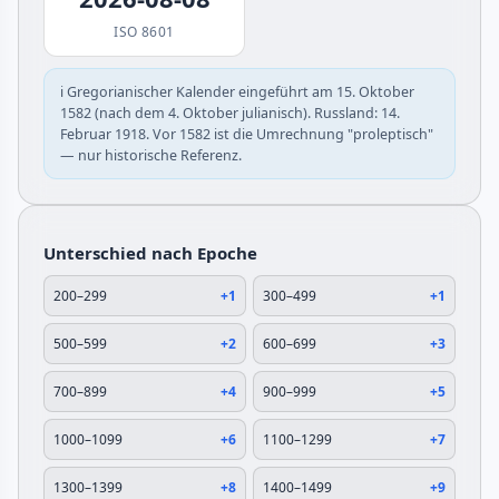
ISO 8601
ℹ️ Gregorianischer Kalender eingeführt am 15. Oktober
1582 (nach dem 4. Oktober julianisch). Russland: 14.
Februar 1918. Vor 1582 ist die Umrechnung "proleptisch"
— nur historische Referenz.
Unterschied nach Epoche
200–299
+1
300–499
+1
500–599
+2
600–699
+3
700–899
+4
900–999
+5
1000–1099
+6
1100–1299
+7
1300–1399
+8
1400–1499
+9