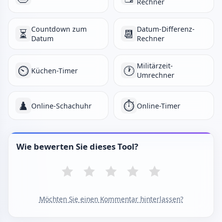
Rechner
Countdown zum
Datum-Differenz-
⏳
📆
Datum
Rechner
Militärzeit-
⏲️
🕐
Küchen-Timer
Umrechner
♟️
⏱️
Online-Schachuhr
Online-Timer
Wie bewerten Sie dieses Tool?
Möchten Sie einen Kommentar hinterlassen?