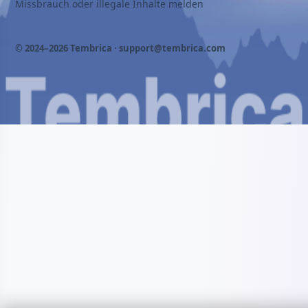
Missbrauch oder illegale Inhalte melden
© 2024–2026 Tembrica ·
support@tembrica.com