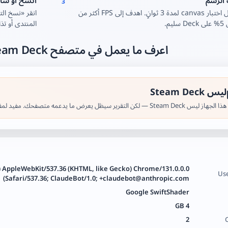
الرسم
انسخ أو شار
3
انقر «بدء» لتشغيل اختبار canvas لمدة 3 ثوانٍ. اهدف إلى FPS أكثر من
انقر «نسخ ال
المنتدى أو تذا
اعرف ما يعمل في متصفح Steam Deck قبل التثبيت
ليس Steam Deck
هذا الجهاز ليس Steam Deck — لكن التقرير سيظل يعرض ما يدعمه متصفحك. مفيد لمقارنة الأجهزة المحمولة الأخرى.
7) AppleWebKit/537.36 (KHTML, like Gecko) Chrome/131.0.0.0
Us
Safari/537.36; ClaudeBot/1.0; +claudebot@anthropic.com)
Google SwiftShader
4 GB
2