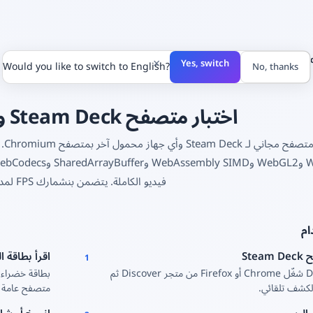
×
Yes, switch
Would you like to switch to English?
No, thanks
اختبار متصفح Steam Deck وقدرات النظام
فيديو الكاملة. يتضمن بنشمارك FPS لمدة 3 ثوانٍ.
ام
Ste
اقرأ بطاقة 
1
في وضع Desktop شغّل Chrome أو Firefox من متجر Discover ثم
لكشف تلقائي.
متصفح عامة — 