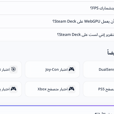
شمارك FPS؟
 على Steam Deck؟
ير إنني لست على Steam Deck؟
ضاً
🎯
🎮
اختبار Joy-Con
اختبار تحكّم 
🎮
🎮
صفح PS5
اختبار متصفح Xbox
اختبار يد