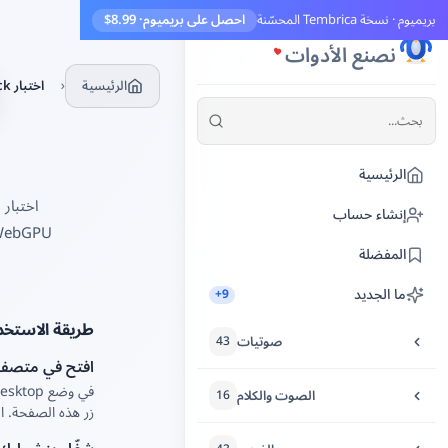
بريميوم · نسخة Tembrica المحسّنة
احصل على بريميوم
· $8.99
Tembrica
نصنع الأدوات
›
الرئيسية
اختبار Steam Deck
الرئيسية
إنشاء حساب
المفضلة
ما الجديد
9+
طريقة الاستخد
صوتيات
43
افتح في متصفح am Deck
قص الصوت
الصوت والكلام
16
زر هذه الصفحة. ا
تحسين الصوت
تحويل النص إلى كلام