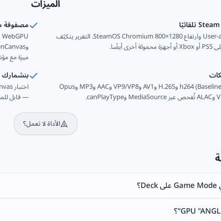
الميزات
مصفوفة م
يكتشف User-agent وارتفاع 1280×800 SteamOS Chromium. التقرير يتكيّف
خرى أيضًا.
ميزة مع مؤش
كات
بنشمارك رس
h264 (Baseline/Main/High) وH.265 وAV1 وVP9/VP8 وAAC وMP3 وOpus
— قابل للمقارنة
الأداة لا تعمل؟
ة
D؟