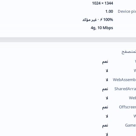
1344 × 1024
1.00
Device pix
100% ⚡ · غير مؤكد
4g, 10 Mbps
لمتصفح
نعم
لا
WebAssemb
لا
SharedArra
نعم
We
لا
Offscree
نعم
W
لا
Game
نعم
لا