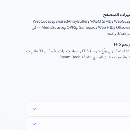
يزات المتصفح
WebGPU وWebGL2 وWASM SIMD وSharedArrayBuffer وWebCodecs
وOffscreenCanvas وWeb HID وGamepad وOPFS وMediaSource — كل
ر نعم/لا واضح.
م FPS
اختبار canvas لمدة 3 ثوانٍ يبلّغ متوسط FPS ونسبة الإطارات الأبطأ من 33 مللي ث
 عبر تحديثات البرامج الثابتة لـ Steam Deck.