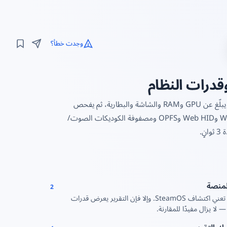
وجدت خطأ؟
اختبار متصفح مجاني لـ Steam Deck وأي جهاز محمول آخر بمتصفح Chromium. يبلّغ عن GPU وRAM والشاشة والبطارية، ثم يفحص
WebGPU وWebGL2 وWebAssembly SIMD وSharedArrayBuffer وWebCodecs وWeb HID وOPFS ومصفوفة الكوديكات الصوت/
المنصة
2
بطاقة خضراء تعني اكتشاف SteamOS. وإلا فإن التقرير يعرض قدرات
لا يزال مفيدًا للمقارنة.