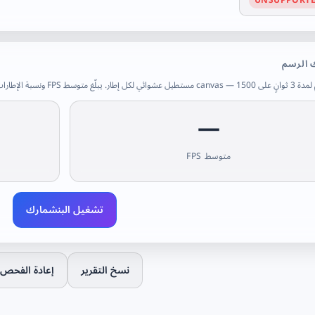
 الرسم
سط FPS ونسبة الإطارات المتأخرة (>33 مللي ث).
—
متوسط FPS
تشغيل البنشمارك
نسخ التقرير
إعادة الفحص