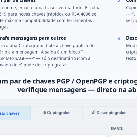
m par de chaves
Comp
2
eu nome, email e uma frase secreta forte. Escolha
Copie
19 para novas chaves (rápido), ou RSA 4096 se
----"
 de máxima compatibilidade com ferramentas
servi
igas.
grafe mensagens para outros
Desc
4
a a aba Criptografar. Cole a chave pública do
Mude
ário e a mensagem. A saída é um bloco "-----
cript
P MESSAGE-----" — só o destinatário (com a
texto
ivada dele) pode descriptografar.
um par de chaves PGP / OpenPGP e criptogr
verifique mensagens — direto na a
🔒 Criptografar
🔓 Descriptografar
rar chaves
EMAIL