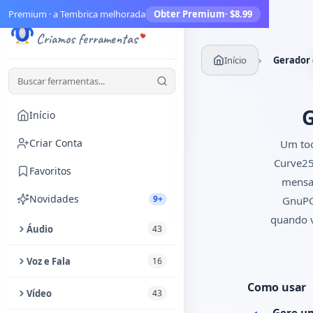
Premium · a Tembrica melhorada
Obter Premium
· $8.99
Tembrica
Criamos ferramentas
›
Início
Gerador 
G
Início
Criar Conta
Um too
Curve25
Favoritos
mensag
Novidades
9+
GnuPG,
quando v
Áudio
43
Cortar Áudio
Voz e Fala
16
Melhorador de Áudio
Como usar
Texto para Fala
Vídeo
43
Extrair Áudio de Vídeo