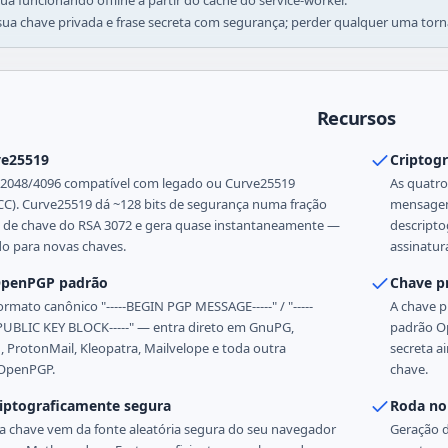
ua funcionando offline a partir do cache do service-worker.
sua chave privada e frase secreta com segurança; perder qualquer uma tor
Recursos
ve25519
Criptogr
 2048/4096 compatível com legado ou Curve25519
As quatro
C). Curve25519 dá ~128 bits de segurança numa fração
mensagem 
de chave do RSA 3072 e gera quase instantaneamente —
descripto
 para novas chaves.
assinatur
OpenPGP padrão
Chave pr
formato canônico "-----BEGIN PGP MESSAGE-----" / "-----
A chave p
UBLIC KEY BLOCK-----" — entra direto em GnuPG,
padrão Op
 ProtonMail, Kleopatra, Mailvelope e toda outra
secreta a
 OpenPGP.
chave.
riptograficamente segura
Roda no
da chave vem da fonte aleatória segura do seu navegador
Geração d