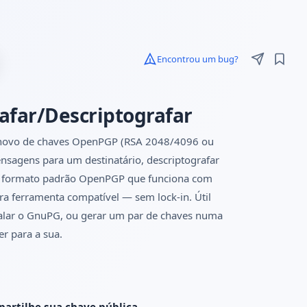
Encontrou um bug?
afar/Descriptografar
r novo de chaves OpenPGP (RSA 2048/4096 ou
sagens para um destinatário, descriptografar
é o formato padrão OpenPGP que funciona com
ra ferramenta compatível — sem lock-in. Útil
alar o GnuPG, ou gerar um par de chaves numa
r para a sua.