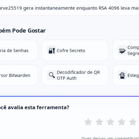
urve25519 gera instantaneamente enquanto RSA 4096 leva mai
bém Pode Gostar
Comp
🔐
🧩
ria de Senhas
Cofre Secreto
Segr
Decodificador de QR
🔍
🔏
rsor Bitwarden
Esteg
OTP Auth
cê avalia esta ferramenta?
Quer deixar um comentário