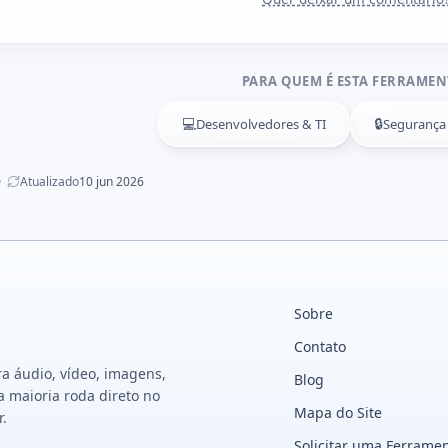
PARA QUEM É ESTA FERRAMEN
💻
🔒
Desenvolvedores & TI
Segurança 
Atualizado
10 jun 2026
Sobre
Contato
a áudio, vídeo, imagens,
Blog
a maioria roda direto no
Mapa do Site
r.
Solicitar uma Ferrame