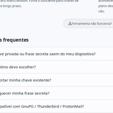
raco Math.random. Forte o suficiente para chaves de
acontecem
e longo prazo.
plano des
vão.
Ferramenta não funciona?
s frequentes
e privada ou frase secreta saem do meu dispositivo?
itmo devo escolher?
ortar minha chave existente?
quecer minha frase secreta?
patível com GnuPG / Thunderbird / ProtonMail?