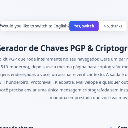
de Chaves PGP
×
Would you like to switch to English?
Yes, switch
No, thanks
erador de Chaves PGP & Criptogr
lkit PGP que roda inteiramente no seu navegador. Gere um pa
519 moderno), depois use a mesma página para criptografar men
ens endereçadas a você, ou assinar e verificar texto. A saída 
 Thunderbird, ProtonMail, Kleopatra, Mailvelope e qualquer out
ocê precisa enviar uma única mensagem criptografada sem inst
máquina emprestada que você vai move