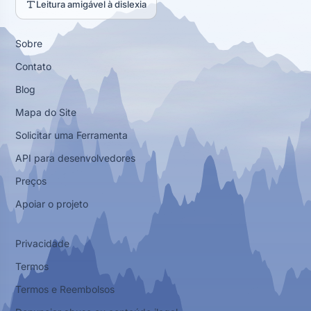
Leitura amigável à dislexia
Sobre
Contato
Blog
Mapa do Site
Solicitar uma Ferramenta
API para desenvolvedores
Preços
Apoiar o projeto
Privacidade
Termos
Termos e Reembolsos