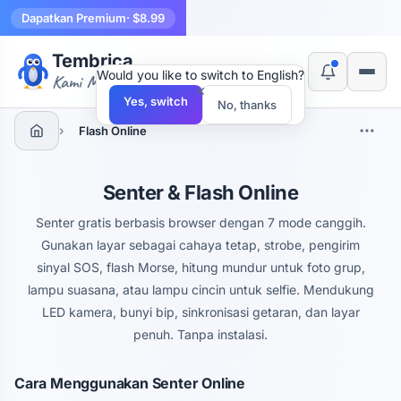
Dapatkan Premium
· $8.99
Tembrica
Would you like to switch to English?
Kami Membuat Alat
×
Yes, switch
No, thanks
›
Flash Online
Senter & Flash Online
Senter gratis berbasis browser dengan 7 mode canggih.
Gunakan layar sebagai cahaya tetap, strobe, pengirim
sinyal SOS, flash Morse, hitung mundur untuk foto grup,
lampu suasana, atau lampu cincin untuk selfie. Mendukung
LED kamera, bunyi bip, sinkronisasi getaran, dan layar
penuh. Tanpa instalasi.
Cara Menggunakan Senter Online