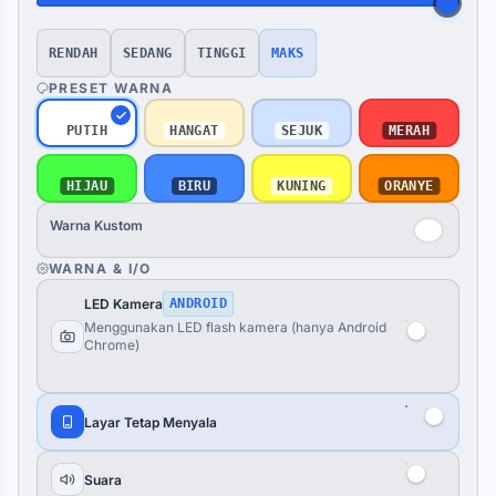
RENDAH
SEDANG
TINGGI
MAKS
PRESET WARNA
PUTIH
HANGAT
SEJUK
MERAH
HIJAU
BIRU
KUNING
ORANYE
Warna Kustom
WARNA & I/O
LED Kamera
ANDROID
Menggunakan LED flash kamera (hanya Android
Chrome)
Layar Tetap Menyala
Suara