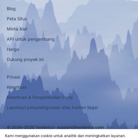
Blog
Peta Situs
Minta Alat
API untuk pengembang
Harga
Dukung proyek ini
Privasi
Ketentuan
Ketentuan & Pengembalian Dana
Laporkan penyalahgunaan atau konten ilegal
© 2024–2026 Tembrica ·
support@tembrica.com
Kami menggunakan cookie untuk analitik dan meningkatkan layanan.