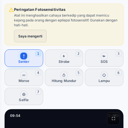
Peringatan Fotosensitivitas
Alat ini menghasilkan cahaya berkedip yang dapat memicu
kejang pada orang dengan epilepsi fotosensitif. Gunakan dengan
hati-hati.
Saya mengerti
1
2
3
Senter
Strobe
SOS
4
5
6
Morse
Hitung Mundur
Lampu
7
Selfie
09:54
—