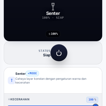
Senter
100% · SIAP
100%
STATUS
Siap
Senter
MODE
Cahaya layar konstan dengan pengaturan warna dan
kecerahan
KECERAHAN
100
%