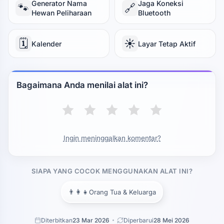
Generator Nama
Jaga Koneksi
🐾
🔗
Hewan Peliharaan
Bluetooth
🗓️
☀️
Kalender
Layar Tetap Aktif
Bagaimana Anda menilai alat ini?
Ingin meninggalkan komentar?
SIAPA YANG COCOK MENGGUNAKAN ALAT INI?
👨‍👩‍👧
Orang Tua & Keluarga
Diterbitkan
23 Mar 2026
Diperbarui
28 Mei 2026