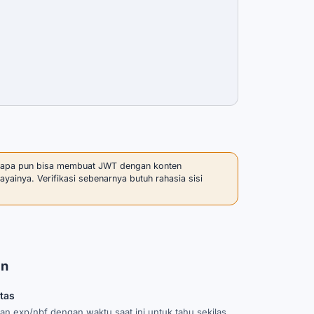
iapa pun bisa membuat JWT dengan konten
inya. Verifikasi sebenarnya butuh rahasia sisi
an
itas
an exp/nbf dengan waktu saat ini untuk tahu sekilas