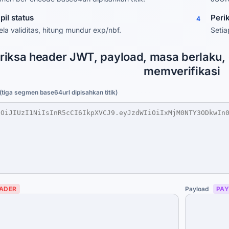
pil status
Peri
4
ela validitas, hitung mundur exp/nbf.
Setia
riksa header JWT, payload, masa berlaku, 
memverifikasi
tiga segmen base64url dipisahkan titik)
ADER
Payload
PA