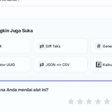
gkin Juga Suka
⇄
#
4
Diff Teks
Gene
⇄
#️⃣
tor UUID
JSON ↔ CSV
Kalk
a Anda menilai alat ini?