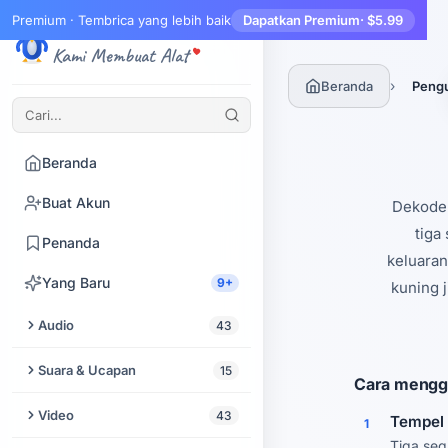
Premium · Tembrica yang lebih baik
Dapatkan Premium
· $5.99
Tembrica
Kami Membuat Alat
›
Beranda
Peng
Beranda
Buat Akun
Dekoder
tiga
Penanda
keluaran
Yang Baru
9+
kuning j
Audio
43
Potong Audio
Suara & Ucapan
15
Cara mengg
Peningkat Audio
Text to Speech
Video
43
Tempel
1
Ekstrak Audio dari Video
Tiga seg