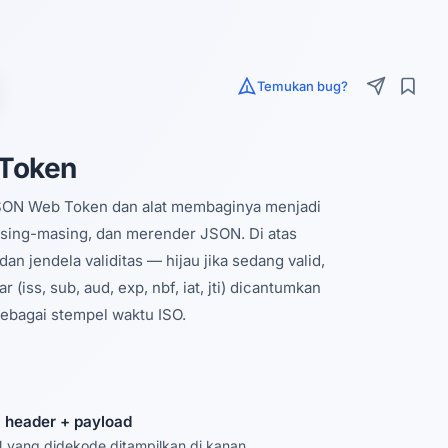
Temukan bug?
Token
JSON Web Token dan alat membaginya menjadi
asing-masing, dan merender JSON. Di atas
an jendela validitas — hijau jika sedang valid,
 (iss, sub, aud, exp, nbf, iat, jti) dicantumkan
sebagai stempel waktu ISO.
 header + payload
yang didekode ditampilkan di kanan.