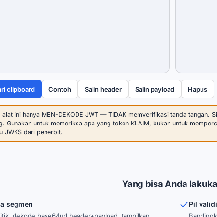
ri clipboard
Contoh
Salin header
Salin payload
Hapus
:
alat ini hanya MEN-DEKODE JWT — TIDAK memverifikasi tanda tangan. S
. Gunakan untuk memeriksa apa yang token KLAIM, bukan untuk mempercaya
au JWKS dari penerbit.
Yang bisa Anda lakuk
iga segmen
Pil valid
titik, dekode base64url header+payload, tampilkan
Bandingk