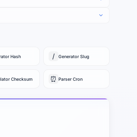
/
rator Hash
Generator Slug
⏰
ulator Checksum
Parser Cron