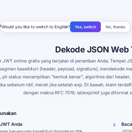
urai JWT
×
Would you like to switch to English?
Yes, switch
No, thanks
Dekode JSON Web 
 JWT online gratis yang berjalan di peramban Anda. Tempel 
 segmen base64url (header, payload, signature), mendekode m
, pil status menampilkan "bentuk benar", algoritma dari header, d
ika sebelum nbf, merah jika setelah exp. Di bawah, klaim terdaftar
dengan makna RFC 7519; iat/exp/nbf juga diformat 
unakan
 JWT Anda
Baca
2
men ber-encode base64url dipisahkan titik.
JSON 