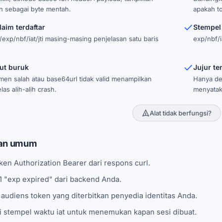
n sebagai byte mentah.
apakah to
laim terdaftar
Stempel
/exp/nbf/iat/jti masing-masing penjelasan satu baris
exp/nbf/i
ut buruk
Jujur te
en salah atau base64url tidak valid menampilkan
Hanya de
las alih-alih crash.
menyatak
Alat tidak berfungsi?
an umum
ken Authorization Bearer dari respons curl.
 "exp expired" dari backend Anda.
 audiens token yang diterbitkan penyedia identitas Anda.
i stempel waktu iat untuk menemukan kapan sesi dibuat.