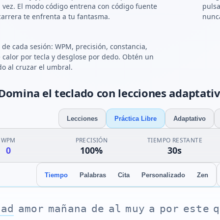
la vez. El modo código entrena con código fuente
puls
 carrera te enfrenta a tu fantasma.
nunc
de cada sesión: WPM, precisión, constancia,
calor por tecla y desglose por dedo. Obtén un
do al cruzar el umbral.
Domina el teclado con lecciones adaptativa
Lecciones
Práctica Libre
Adaptativo
WPM
PRECISIÓN
TIEMPO RESTANTE
0
100%
30s
Tiempo
Palabras
Cita
Personalizado
Zen
d
a
d
a
m
o
r
m
a
ñ
a
n
a
d
e
a
l
m
u
y
a
p
o
r
e
s
t
e
q