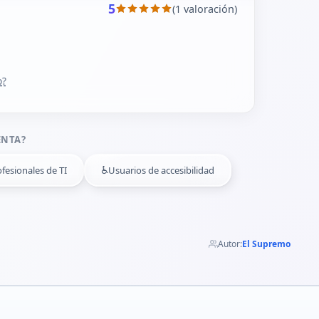
5
(1 valoración)
o?
ENTA?
♿
fesionales de TI
Usuarios de accesibilidad
Autor:
El Supremo