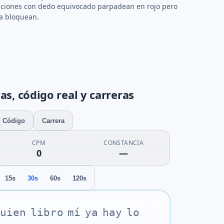
aciones con dedo equivocado parpadean en rojo pero
a bloquean.
s, código real y carreras
Código
Carrera
CPM
CONSTANCIA
0
—
15s
30s
60s
120s
u
i
e
n
l
i
b
r
o
m
í
y
a
h
a
y
l
o