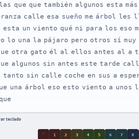
l
a
s
q
u
e
q
u
e
t
a
m
b
i
é
n
a
l
g
u
n
o
s
e
s
t
a
m
á
s
e
r
a
n
z
a
c
a
l
l
e
e
s
a
s
u
e
ñ
o
m
e
á
r
b
o
l
l
e
s
l
o
e
s
t
a
u
n
v
i
e
n
t
o
q
u
é
n
i
p
a
r
a
l
o
s
e
s
o
m
r
o
l
o
u
n
a
l
a
p
á
j
a
r
o
p
e
r
o
o
t
r
o
s
s
í
m
u
y
q
u
e
o
t
r
a
g
a
t
o
é
l
a
l
e
l
l
o
s
a
n
t
e
s
a
l
a
t
q
u
e
a
l
g
u
n
o
s
s
i
n
a
n
t
e
s
e
s
t
e
t
a
r
d
e
c
a
l
e
t
a
n
t
o
s
i
n
c
a
l
l
e
c
o
c
h
e
e
n
s
u
s
a
e
s
p
e
u
e
u
n
a
á
r
b
o
l
e
s
o
e
s
t
o
v
i
e
n
t
o
a
u
n
o
s
l
q
u
e
rar teclado
`
1
2
3
4
5
6
7
8