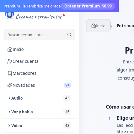
Premium · la Tembrica mejorada
Obtener Premium
· $8.99
Tembrica
Creamos herramientas
›
Inicio
Entrena
Pr
Inicio
Crear cuenta
Entre
algoritm
Marcadores
constru
Novedades
9+
Audio
43
Cómo usar e
Recortar audio
Voz y habla
16
Elige 
1
Mejorador de audio
Texto a Voz
Las lecc
Video
43
libre im
Extraer audio de video