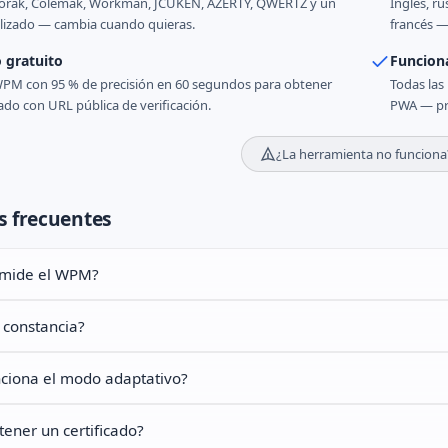
rak, Colemak, Workman, JCUKEN, AZERTY, QWERTZ y un
Inglés, r
alizado — cambia cuando quieras.
francés —
o gratuito
Funcion
WPM con 95 % de precisión en 60 segundos para obtener
Todas las
do con URL pública de verificación.
PWA — pr
¿La herramienta no funciona
s frecuentes
mide el WPM?
 constancia?
ciona el modo adaptativo?
ener un certificado?