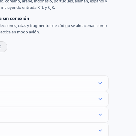
uso, coreano, árabe, indonesio, portugués, alemán, español y
 incluyendo entrada RTL y CJK.
a sin conexión
 lecciones, citas y fragmentos de código se almacenan como
actica en modo avión.
?