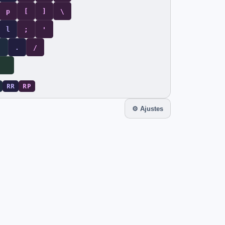
p
[
]
\
l
;
'
,
.
/
RR
RP
⚙ Ajustes