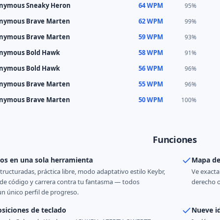
nymous Sneaky Heron
64 WPM
95%
nymous Brave Marten
62 WPM
99%
nymous Brave Marten
59 WPM
93%
nymous Bold Hawk
58 WPM
91%
nymous Bold Hawk
56 WPM
96%
nymous Brave Marten
55 WPM
96%
nymous Brave Marten
50 WPM
100%
Funciones
os en una sola herramienta
Mapa de
tructuradas, práctica libre, modo adaptativo estilo Keybr,
Ve exacta
de código y carrera contra tu fantasma — todos
derecho o
 único perfil de progreso.
siciones de teclado
Nueve i