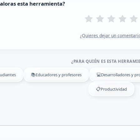
aloras esta herramienta?
¿Quieres dejar un comentari
¿PARA QUIÉN ES ESTA HERRAMI
📚
💻
udiantes
Educadores y profesores
Desarrolladores y pro
📋
Productividad