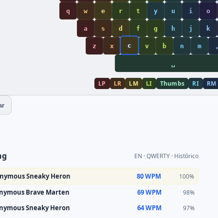
q
w
e
r
t
y
u
i
o
a
s
d
f
g
h
j
k
c
z
x
v
b
n
m
␣
LP
LR
LM
LI
Thumbs
RI
RM
ar
ng
EN · QWERTY · Histórico
nymous Sneaky Heron
80 WPM
100%
nymous Brave Marten
69 WPM
98%
nymous Sneaky Heron
64 WPM
97%