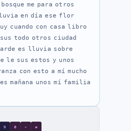
b
o
s
q
u
e
m
e
p
a
r
a
o
t
r
o
s
l
u
v
i
a
e
n
d
í
a
e
s
e
f
l
o
r
u
y
c
u
a
n
d
o
c
o
n
c
a
s
a
l
i
b
r
o
s
u
s
t
o
d
o
o
t
r
o
s
c
i
u
d
a
d
a
r
d
e
e
s
l
l
u
v
i
a
s
o
b
r
e
l
e
l
e
s
u
s
e
s
t
o
s
y
u
n
o
s
r
a
n
z
a
c
o
n
e
s
t
o
a
m
í
m
u
c
h
o
e
s
m
a
ñ
a
n
a
u
n
o
s
m
í
f
a
m
i
l
i
a
9
0
-
=