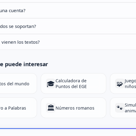
 una cuenta?
dos se soportan?
vienen los textos?
e puede interesar
Calculadora de
Juego
🎓
🧩
tos del mundo
Puntos del EGE
niño
Simul
🏛️
🐾
o a Palabras
Números romanos
anim