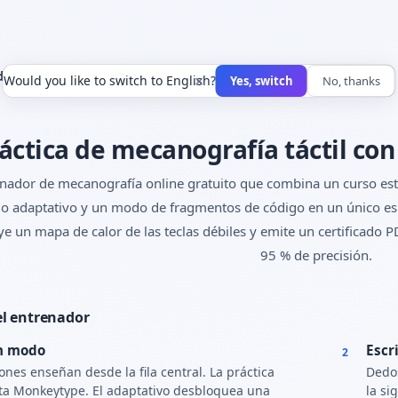
dor de Mecanografía
×
Would you like to switch to English?
Yes, switch
No, thanks
áctica de mecanografía táctil con
nador de mecanografía online gratuito que combina un curso estru
o adaptativo y un modo de fragmentos de código en un único espa
ye un mapa de calor de las teclas débiles y emite un certificado
95 % de precisión.
l entrenador
un modo
Escr
2
iones enseñan desde la fila central. La práctica
Dedos
ita Monkeytype. El adaptativo desbloquea una
la si