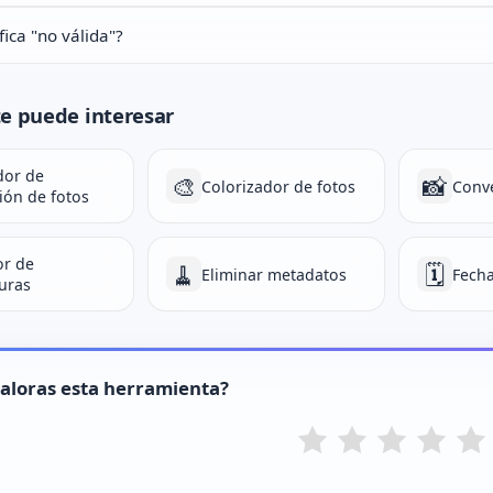
fica "no válida"?
e puede interesar
dor de
🎨
📸
Colorizador de fotos
Conve
ión de fotos
or de
🧹
🗓
Eliminar metadatos
Fecha
uras
aloras esta herramienta?