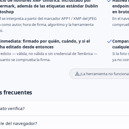
acio de nombres XMP timbrica: incrustado por
Hashea l
rmark, además de las etiquetas estándar Dublin
endpoint
otoshop
en brut
l se interpreta a partir del marcador APP1 / XMP del JPEG
En el nave
 como autor, hora de firma, algoritmo y la herramienta
comprueba
ó.
inmediata: firmado por quién, cuándo, y si el
Compara 
 ha editado desde entonces
cualquie
edicto — válida, no válida o sin credencial de Tembrica —
Si la foto
cuanto se comprueba la firma.
ya no coi
¿La herramienta no funciona
s frecuentes
to verifica?
ale del navegador?