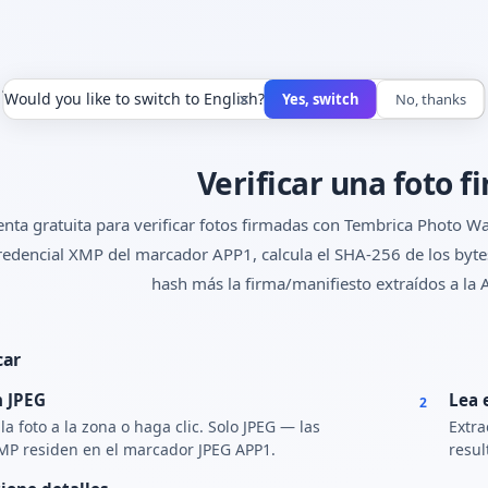
 firma
×
Would you like to switch to English?
Yes, switch
No, thanks
Verificar una foto 
nta gratuita para verificar fotos firmadas con Tembrica Photo Wa
credencial XMP del marcador APP1, calcula el SHA-256 de los byte
hash más la firma/manifiesto extraídos a la A
car
n JPEG
Lea 
2
la foto a la zona o haga clic. Solo JPEG — las
Extra
MP residen en el marcador JPEG APP1.
resul