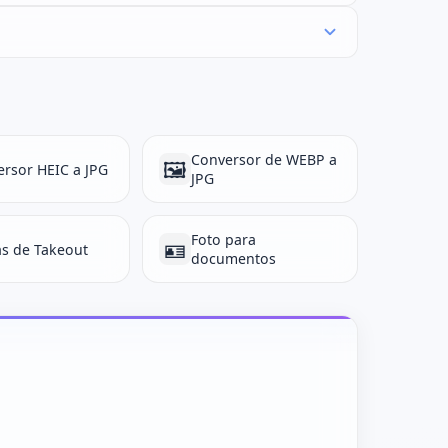
Conversor de WEBP a
🖼️
rsor HEIC a JPG
JPG
Foto para
🪪
s de Takeout
documentos