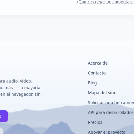
¿Quieres dejar un comentari
Acerca de
Contacto
ra audio, vídeo,
Blog
ho más — la mayoría
Mapa del sitio
en el navegador, sin
Solicitar una herramie
API para desarrollador
s
Precios
Apoyar el proyecto