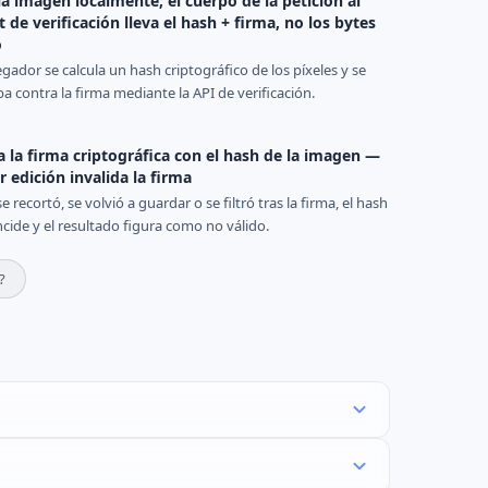
a imagen localmente; el cuerpo de la petición al
 de verificación lleva el hash + firma, no los bytes
o
gador se calcula un hash criptográfico de los píxeles y se
 contra la firma mediante la API de verificación.
la firma criptográfica con el hash de la imagen —
r edición invalida la firma
 se recortó, se volvió a guardar o se filtró tras la firma, el hash
ncide y el resultado figura como no válido.
?