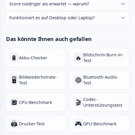
Score niedriger als erwartet — warum?
Funktioniert es auf Desktop oder Laptop?
Das könnte Ihnen auch gefallen
Bildschirm-Burn-in-
🔋
🔥
Akku-Checker
Test
Bildwiederholrate-
Bluetooth-Audio-
🖥️
🔵
Test
Test
Codec-
🔲
🎬
CPU-Benchmark
Unterstützungstest
🖨️
🎮
Drucker-Test
GPU-Benchmark