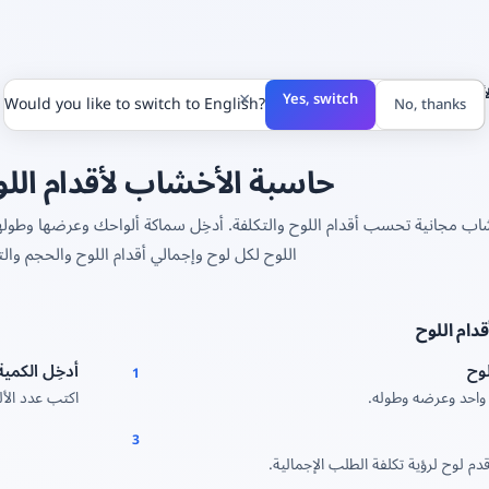
لأخشاب
×
Yes, switch
Would you like to switch to English?
No, thanks
حاسبة الأخشاب لأقدام اللو
ب مجانية تحسب أقدام اللوح والتكلفة. أدخِل سماكة ألواحك وعرضها وطولها و
اللوح لكل لوح وإجمالي أقدام اللوح والحجم والتك
دام اللوح
وح
أدخِل الكمية
1
واحد وعرضه وطوله.
اكتب عدد الأل
3
دم لوح لرؤية تكلفة الطلب الإجمالية.