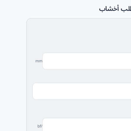
ي طلب أخشاب
mm
/bf