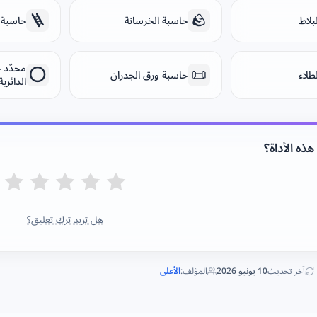
🪜
🪨
بلاط
حاسبة الخرسانة
حاسبة 
محدّد 
⭕
📜
طلاء
حاسبة ورق الجدران
الدائرية
ذه الأداة؟
هل تريد ترك تعليق؟
آخر تحديث
10 يونيو 2026
المؤلف:
الأعلى