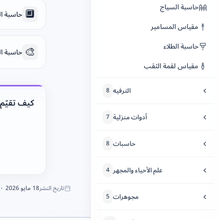
حاسبة السياج
🔲
حاسبة ال
مقياس المسامير
حاسبة الطلاء
🎨
حاسبة ال
مقياس لقمة الثقب
الترفيه
8
كيف تقيّم ه
سماء الليل
أدوات منزلية
7
وجوه مضحكة
حاسبة الوصفات
حاسبات
8
الرمل المتساقط
جدول التنظيف
حاسبة النسبة المئوية
علم الأحياء والمجهر
قراءة التاروت
4
محول المطبخ
آلة حاسبة
تاريخ النشر
18 مايو 2026
فقاعات التغليف
مختبر التحليل الطيفي
مجوهرات
مقياس إبر الحياكة والكروشيه
5
محوّل مقاسات الملابس
لعبة كاشف الكذب للتسلية
تحليل الحمض النووي
محوّل درجة حرارة الفرن
مطابقة بطارية الساعة