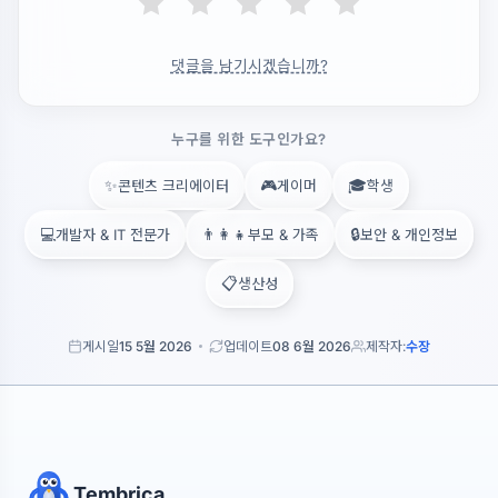
댓글을 남기시겠습니까?
누구를 위한 도구인가요?
✨
🎮
🎓
콘텐츠 크리에이터
게이머
학생
💻
👨‍👩‍👧
🔒
개발자 & IT 전문가
부모 & 가족
보안 & 개인정보
📋
생산성
게시일
15 5월 2026
업데이트
08 6월 2026
제작자:
수장
Tembrica