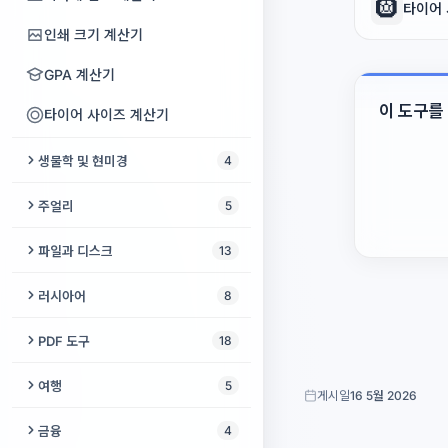
🛞
타이어
울타리 계산기
룰렛 돌리기
스파게티 1인분 계량
인쇄 크기 계산기
페인트 계산기
GPA 계산기
못 게이지
이 도구를
타이어 사이즈 계산기
드릴 비트 게이지
생물학 및 현미경
4
스펙트로그램 랩
주얼리
5
DNA 분석
시계 배터리 찾기
파일과 디스크
13
세포 카운터
시계 사이즈 계산기
USB 보안 삭제
러시아어
8
겔 분석기
반지 사이즈 계산기
BIN/CUE → ISO
러시아어 → 라틴 문자 음역
PDF 도구
18
시계 줄 게이지
USB 인식 안 됨
러시아어 강세 표시
PDF 서명
여행
5
게시일
16 5월 2026
주얼리 속 보석 무게
ISO 추출기
여성형 직업명 사전
PDF 페이지 재정렬
도시 간 거리
금융
4