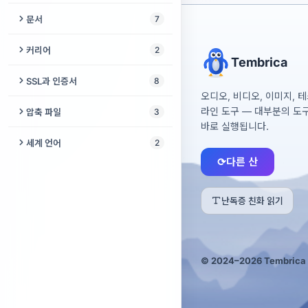
디스크 이미지 분석기
러시아어 어휘 테스트
PDF 검증
여행 회화집
가계부
문서
7
ISO 빌더
격에 따른 명사 변화
PDF 압축
항공편 추적기
환율 계산기
창작 날짜 인증서
커리어
2
파일 변환기
러시아어 필기체
Tembrica
PDF 복구
여권별 무비자 국가
연체 이자·위약금 계산기
OCR 텍스트 추출기
AI가 내 직업을 대체할까?
SSL과 인증서
8
고장난 저장매체 구조
요피카토르
PDF에서 JPG
셰겐 90/180 계산기
오디오, 비디오, 이미지, 
대출 계산기
Microsoft Access 데이터베
청소년 진로 적성 검사
SSL 검사기
라인 도구 — 대부분의 도
파일 진단
압축 파일
3
러시아어 이름 격변화
이스 복구
PDF 페이지 삭제
바로 실행됩니다.
Let's Encrypt 진단
디스크 이미지 복구
압축 풀기
Office 문서 복구
세계 언어
2
PDF를 Word로
⟳
다른 산
SSL 인증서 디코더
RAW 사진 구조
압축 파일 복구
저장 안 한 문서 복구
포르투갈어 필기체
PDF 회전
인증서 체인 수리
SQLite 복구
압축 파일 만들기
Office 보호 해제
인도네시아어 형태소
PDF 분할
난독증 친화 읽기
자체 서명 인증서 생성기
랜섬웨어 확인
메일 보관함 읽기
JPG에서 PDF
키·인증서 대조
Word를 PDF로
© 2024–2026 Tembrica 
CSR 생성기
PDF 자르기
인증서 형식 변환기