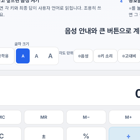
고 싶으면 음성 켜기
등호를
4
면 각 키와 최종 답이 사용자 언어로 읽힙니다. 조용히 쓰
=를 
요.
면 그
음성 안내와 큰 버튼으로 
글자 크기
각도 단위
A
A
공학용
A
음성
키 소리
고대비
MC
MR
M−
M+
C
±
%
÷