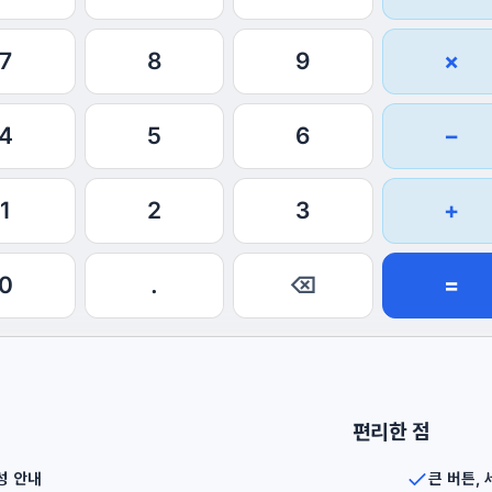
7
8
9
×
4
5
6
−
1
2
3
+
0
.
⌫
=
편리한 점
성 안내
큰 버튼, 