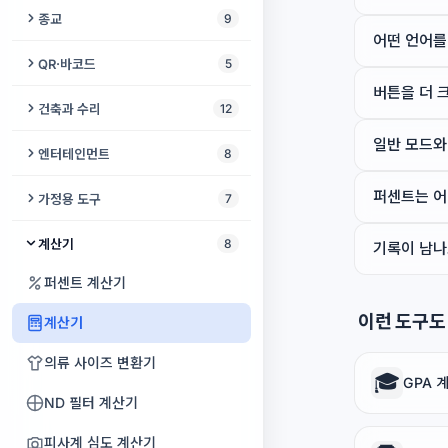
온도 타워 생성기
산불 지도
Base64
숫자 → 한글
음악 마스터링
외래어 검사기
DualSense 테스터
영어 연어
종교
9
얼굴 메이커
테이크아웃 사진 날짜
휴대폰 점검
프로젝터 비용 계산기
공중 그리기
비밀 언어
테스트 이미지 생성기
기어비 계산기
어떤 언어를
캘리브레이션 큐브 생성기
위성 추적기
마크다운 미리보기
세계 알파벳
오디오 검열
텍스트 리라이트
Xbox 컨트롤러 테스트
영어 거짓 친구
키블라 파인더
동영상 오버레이
QR·바코드
5
프로젝터 HDR 테스트
AR 드로잉
손상 파일 생성기
쿼터니언 및 3D 회전 변환기
해와 달
HTML 포매터
로마 숫자
버튼을 더 크
내 목소리로 부르는 노래
예쁜 글꼴 생성기
클라우드 게이밍 준비도
오늘의 단어
디지털 타스비
비디오 FPS 높이기
QR 코드 생성기
프로젝터 가장자리 융합
건축과 수리
12
Codec Sample Pack
로봇 속도 및 오도메트리 계산기
광공해 지도
쿼리 문자열
어린이 논리 게임
홈시어터용 5.1 디스크 이미지
유의어 찾기
조이콘 테스터
음절 카운터
히즈라 변환기
비디오 루퍼
바코드 스캐너
일반 모드와
프로젝터 감마 테스트
계단 계산기
사인 스윕 WAV 생성기
엔터테인먼트
8
라인 팔로워 트랙 생성기
바람 지도
정규식 테스터
동물 시야 시뮬레이터
효과음 생성기
Steam Deck 컨트롤 테스트
단어 강세
기도 시간
비디오 더빙
바코드 생성기
프로젝터 길들이기
나사 게이지
샘플 문서 생성기
밤하늘
퍼센트는 어
스테퍼 모터 계산기
가정용 도구
7
유성우
JSON 포매터
어린이 수학 연습
오디오 믹서
Steam Deck 화면 테스트
영어 문법 강좌
자카트 계산기
동영상 오디오 편집기
QR 코드 스캐너
프로젝터 소음 측정기
벽지 계산기
재미있는 얼굴
서보 토크 계산기
레시피 계산기
지진 지도
계산기
8
기록이 남나
해시 식별기
EGE 점수 계산기
노래 단어 제거
PS5 브라우저 테스트
영어 받아쓰기 연습
카자 기도
동영상 변환기
QR 파일 전송
프로젝터 키스톤 정렬 그리드
콘크리트 계산기
떨어지는 모래
로봇 청소기 오류 코드
청소 일정표
퍼센트 계산기
Xbox 브라우저 테스트
영어 철자 시험
기도 매듭줄 카운터
동영상 위치 찾기
육각 렌치 게이지
타로 카드 점
URDF 뷰어
주방 변환기
이런 도구도
계산기
Steam Deck 테스트
어휘량 테스트
위령일
애니메이션 아바타 메이커
목재 계산기
뽁뽁이
시리얼 모니터
바늘·코바늘 게이지
의류 사이즈 변환기
Anki 덱 빌더
온라인으로 촛불 켜기
🎓
GPA 
O링 사이저
거짓말 탐지기 게임
순운동학 시각화 도구
오븐 온도 변환기
ND 필터 계산기
최소대립쌍
타일 계산기
소원별
베이킹 팬 변환기
피사계 심도 계산기