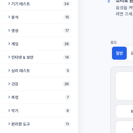
소리로 듣
보이스 체인저
3
비디오 향상 도구
기기 테스트
34
음성을 켜
오디오 노이즈 제거
음성 입력
동영상 자르기
려면 끄세
스피커 및 헤드폰 테스트
분석
15
오디오 역재생
보컬 제거기
동영상 음성 제거
스피커 클리너
오디오 메타데이터 편집기
생성
17
오디오 합치기
온라인 녹음기
비디오에 음악 추가
진동 테스트
오디오를 음표로
모스 부호 생성기
모드
게임
28
오디오 속도 변환기
음역대 측정기
동영상 자르기 및 크기 조정
마이크 점검
BPM & 키 파인더
일반
백색소음 생성기
체커
인터넷 & 보안
14
오디오 볼륨 조절기
오디오를 텍스트로
동영상 압축기
화면 번인 테스트
오디오 검사기
오디오 씬
소코반
IP 조회
벨소리 만들기
심리 테스트
5
음성 번역기
동영상 복구
카메라 테스트
오디오 워터마크
큰 소리 생성기
고양이 게임
시스템 진단
피치 변경
IQ 테스트
메가폰 효과
건강
26
오디오로 비디오 만들기
주사율 테스트
음악 장르 감지기
개 퇴치기
메모리 게임
VPN 검사기
리버브 & 에코
인지 테스트
보컬 녹음
치매 선별 검사
슬라이드쇼 만들기
측정
7
서브우퍼 테스트
오디오 포렌식
바이노럴 비트 생성기
뱀 게임
IPv6 테스트
오디오 압축기
뉴로 테스트
리더빙
호흡 운동
영상 뒤집기 & 미러링
소음 측정기
폰 디스플레이 테스트
악기
9
악보를 MIDI로
무음 생성기
노노그램
브라우저 핑거프린트
오디오 변환
이키가이 테스트
목소리 성별 변환기
난독증 검사
비디오 프레임
거품 수평계
클릭 속도 테스트
비트 메이커
오디오 스플라이스 감지기
편리한 도구
11
강아지 호루라기
2048
MAC 주소 조회
무음 제거
일중독 테스트
보컬 하모니 생성기
자폐 스펙트럼 검사
화면 녹화
빛 감지기