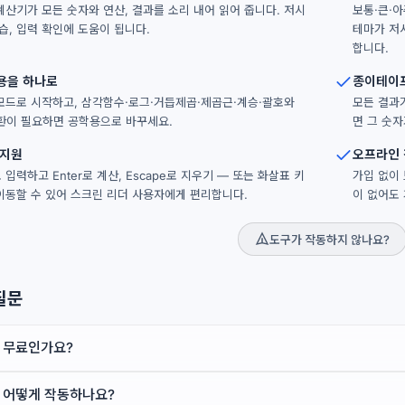
계산기가 모든 숫자와 연산, 결과를 소리 내어 읽어 줍니다. 저시
보통·큰·아
습, 입력 확인에 도움이 됩니다.
테마가 저
합니다.
용을 하나로
종이테이
모드로 시작하고, 삼각함수·로그·거듭제곱·제곱근·계승·괄호와
모든 결과
환이 필요하면 공학용으로 바꾸세요.
면 그 숫
 지원
오프라인
입력하고 Enter로 계산, Escape로 지우기 — 또는 화살표 키
가입 없이
이동할 수 있어 스크린 리더 사용자에게 편리합니다.
이 없어도 
도구가 작동하지 않나요?
질문
 무료인가요?
 어떻게 작동하나요?