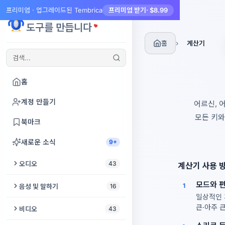
프리미엄 · 업그레이드된 Tembrica
프리미엄 받기
· $8.99
Tembrica
도구를 만듭니다
›
홈
계산기
홈
계정 만들기
어르신, 
모든 키와
북마크
새로운 소식
9+
오디오
43
계산기 사용 
오디오 자르기
모드와 편
1
음성 및 말하기
16
일상적인 
오디오 향상
텍스트 음성 변환
큰·아주 
비디오
43
동영상에서 오디오 추출