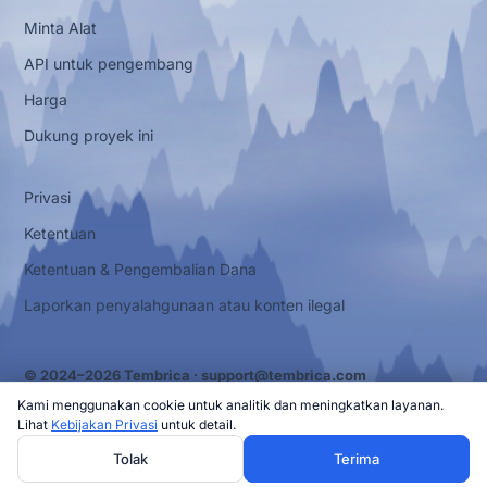
Minta Alat
API untuk pengembang
Harga
Dukung proyek ini
Privasi
Ketentuan
Ketentuan & Pengembalian Dana
Laporkan penyalahgunaan atau konten ilegal
© 2024–2026 Tembrica ·
support@tembrica.com
Kami menggunakan cookie untuk analitik dan meningkatkan layanan.
Lihat
Kebijakan Privasi
untuk detail.
Tolak
Terima