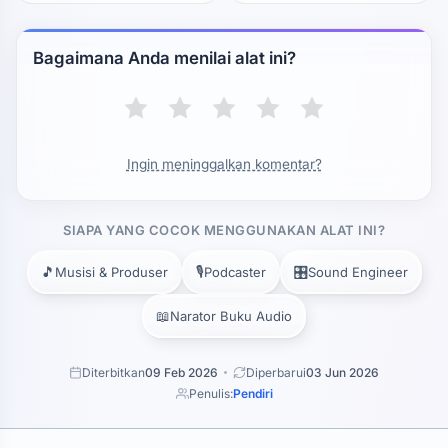
Bagaimana Anda menilai alat ini?
Ingin meninggalkan komentar?
SIAPA YANG COCOK MENGGUNAKAN ALAT INI?
🎵
🎙️
🎛️
Musisi & Produser
Podcaster
Sound Engineer
📖
Narator Buku Audio
Diterbitkan
09 Feb 2026
Diperbarui
03 Jun 2026
Penulis:
Pendiri