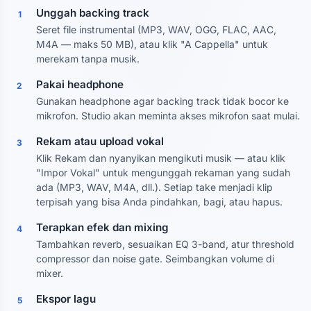
Unggah backing track
1
Seret file instrumental (MP3, WAV, OGG, FLAC, AAC,
M4A — maks 50 MB), atau klik "A Cappella" untuk
merekam tanpa musik.
Pakai headphone
2
Gunakan headphone agar backing track tidak bocor ke
mikrofon. Studio akan meminta akses mikrofon saat mulai.
Rekam atau upload vokal
3
Klik Rekam dan nyanyikan mengikuti musik — atau klik
"Impor Vokal" untuk mengunggah rekaman yang sudah
ada (MP3, WAV, M4A, dll.). Setiap take menjadi klip
terpisah yang bisa Anda pindahkan, bagi, atau hapus.
Terapkan efek dan mixing
4
Tambahkan reverb, sesuaikan EQ 3-band, atur threshold
compressor dan noise gate. Seimbangkan volume di
mixer.
Ekspor lagu
5