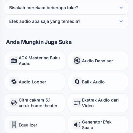
Bisakah merekam beberapa take?
Efek audio apa saja yang tersedia?
Anda Mungkin Juga Suka
ACX Mastering Buku
📻
🔇
Audio Denoiser
Audio
🔁
🔄
Audio Looper
Balik Audio
Citra cakram 5.1
Ekstrak Audio dari
💿
🎞️
untuk home theater
Video
Generator Efek
🎚️
🔊
Equalizer
Suara