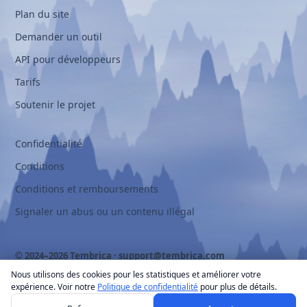
Plan du site
Demander un outil
API pour développeurs
Tarifs
Soutenir le projet
Confidentialité
Conditions
Conditions et remboursements
Signaler un abus ou un contenu illégal
© 2024–2026 Tembrica ·
support@tembrica.com
Nous utilisons des cookies pour les statistiques et améliorer votre
expérience. Voir notre
Politique de confidentialité
pour plus de détails.