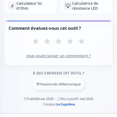
Calculateur loi
Calculatrice de
⚡
💡
d'Ohm
résistance LED
Comment évaluez-vous cet outil ?
Vous voulez laisser un commentaire ?
À QUI S'ADRESSE CET OUTIL ?
🔌
Passionnés d'électronique
Publié
06 avr. 2026
Mis à jour
01 mai 2026
Auteur:
Le Suprême