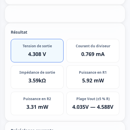
12V
Résultat
R1=10k
Tension de sortie
Courant du diviseur
4.308 V
0.769 mA
R2=5.6k
GND
Impédance de sortie
Puissance en R1
3.59kΩ
5.92 mW
Puissance en R2
Plage Vout (±5 % R)
3.31 mW
4.035V — 4.588V