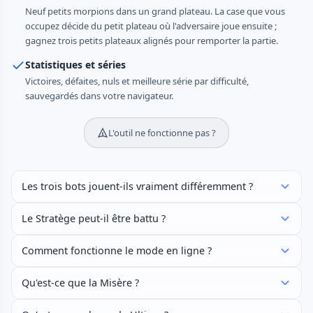
Neuf petits morpions dans un grand plateau. La case que vous
occupez décide du petit plateau où l'adversaire joue ensuite ;
gagnez trois petits plateaux alignés pour remporter la partie.
Statistiques et séries
Victoires, défaites, nuls et meilleure série par difficulté,
sauvegardés dans votre navigateur.
L'outil ne fonctionne pas ?
Les trois bots jouent-ils vraiment différemment ?
Le Stratège peut-il être battu ?
Comment fonctionne le mode en ligne ?
Qu'est-ce que la Misère ?