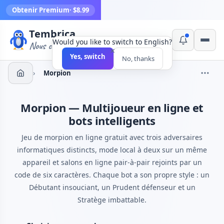
Obtenir Premium
· $8.99
Tembrica
Would you like to switch to English?
Nous créons des outils
×
Yes, switch
No, thanks
›
Morpion
Morpion — Multijoueur en ligne et
bots intelligents
Jeu de morpion en ligne gratuit avec trois adversaires
informatiques distincts, mode local à deux sur un même
appareil et salons en ligne pair-à-pair rejoints par un
code de six caractères. Chaque bot a son propre style : un
Débutant insouciant, un Prudent défenseur et un
Stratège imbattable.