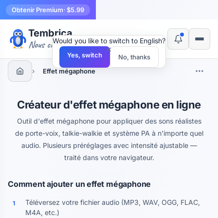
Obtenir Premium
· $5.99
Tembrica
Would you like to switch to English?
Nous créons des outils
×
Yes, switch
No, thanks
›
Effet mégaphone
Créateur d'effet mégaphone en ligne
Outil d'effet mégaphone pour appliquer des sons réalistes
de porte-voix, talkie-walkie et système PA à n'importe quel
audio. Plusieurs préréglages avec intensité ajustable —
traité dans votre navigateur.
Comment ajouter un effet mégaphone
Téléversez votre fichier audio (MP3, WAV, OGG, FLAC,
1
M4A, etc.)