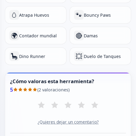
🥚
🐾
Atrapa Huevos
Bouncy Paws
🌍
🔴
Contador mundial
Damas
🦕
💥
Dino Runner
Duelo de Tanques
¿Cómo valoras esta herramienta?
5
(2 valoraciones)
¿Quieres dejar un comentario?