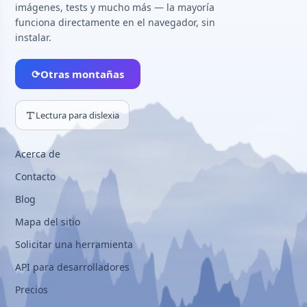
imágenes, tests y mucho más — la mayoría
funciona directamente en el navegador, sin
instalar.
⟳
Otras montañas
Lectura para dislexia
Acerca de
Contacto
Blog
Mapa del sitio
Solicitar una herramienta
API para desarrolladores
Precios