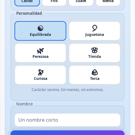
Cálido
Frío
Suave
Menta
Personalidad
☯️
🎈
Equilibrada
Juguetona
🌿
🌸
Perezosa
Tímida
🔭
🪨
Curiosa
Terca
Carácter sereno. Sin manías, sin extremos.
Nombre