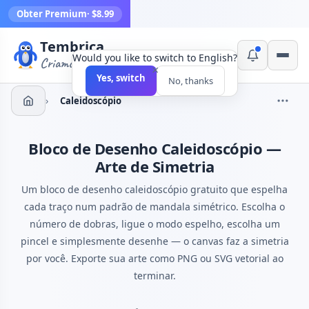
Obter Premium
· $8.99
Tembrica
Would you like to switch to English?
Criamos ferramentas
×
Yes, switch
No, thanks
›
Caleidoscópio
Bloco de Desenho Caleidoscópio —
Arte de Simetria
Um bloco de desenho caleidoscópio gratuito que espelha
cada traço num padrão de mandala simétrico. Escolha o
número de dobras, ligue o modo espelho, escolha um
pincel e simplesmente desenhe — o canvas faz a simetria
por você. Exporte sua arte como PNG ou SVG vetorial ao
terminar.