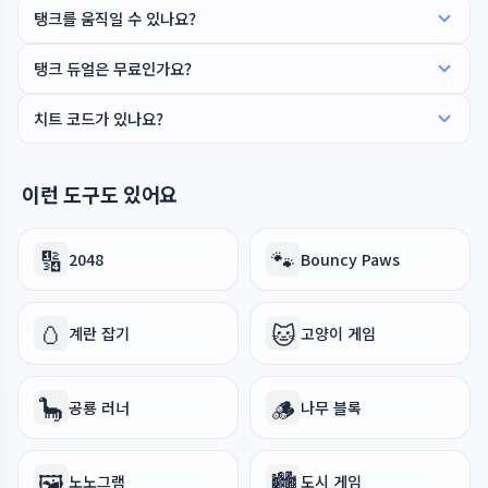
탱크를 움직일 수 있나요?
탱크 듀얼은 무료인가요?
치트 코드가 있나요?
이런 도구도 있어요
🔢
🐾
2048
Bouncy Paws
🥚
🐱
계란 잡기
고양이 게임
🦕
🪵
공룡 러너
나무 블록
🖼️
🏙️
노노그램
도시 게임