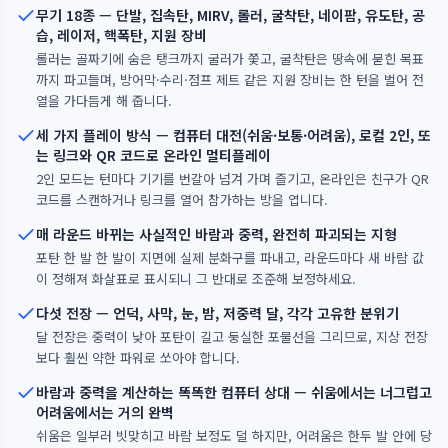
무기 18종 — 단발, 집속탄, MIRV, 롤러, 굴착탄, 네이팜, 유도탄, 공
습, 레이저, 핵폭탄, 지원 장비
롤러는 골짜기에 숨은 탱크까지 굴러가 쫓고, 굴착탄은 땅속에 묻힌 목표
까지 파고들며, 방어막·수리·점프 제트 같은 지원 장비는 한 턴을 벌어 전
열을 가다듬게 해 줍니다.
세 가지 플레이 방식 — 컴퓨터 대전(쉬움·보통·어려움), 로컬 2인, 또
는 링크와 QR 코드로 온라인 멀티플레이
2인 모드는 턴마다 기기를 번갈아 넘겨 가며 즐기고, 온라인은 친구가 QR
코드를 스캔하거나 링크를 열어 참가하는 방을 엽니다.
매 라운드 바뀌는 사실적인 바람과 중력, 완전히 파괴되는 지형
포탄 한 발 한 발이 지면에 실제 분화구를 파내고, 라운드마다 새 바람 값
이 정해져 화살표로 표시되니 그 반대로 조준해 보정하세요.
다섯 전장 — 언덕, 사막, 눈, 밤, 저중력 달, 각각 고유한 분위기
달 전장은 중력이 낮아 포탄이 길고 둥실한 포물선을 그리므로, 지상 전장
보다 훨씬 약한 파워로 쏘아야 합니다.
바람과 중력을 계산하는 똑똑한 컴퓨터 상대 — 쉬움에서는 너그럽고
어려움에서는 거의 완벽
쉬움은 일부러 빗맞히고 바람 보정도 덜 하지만, 어려움은 한두 발 안에 당