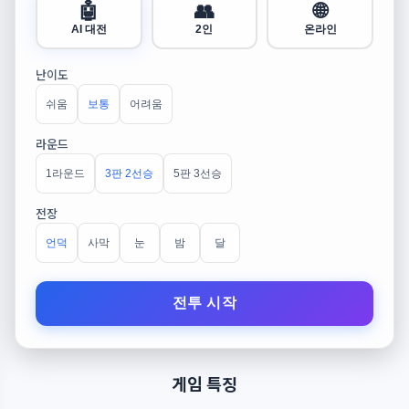
🤖
👥
🌐
AI 대전
2인
온라인
난이도
쉬움
보통
어려움
라운드
1라운드
3판 2선승
5판 3선승
전장
언덕
사막
눈
밤
달
전투 시작
게임 특징